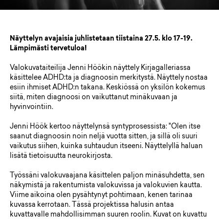
Näyttelyn avajaisia juhlistetaan tiistaina 27.5. klo 17-19.
Lämpimästi tervetuloa!
Valokuvataiteilija Jenni Höökin näyttely Kirjagalleriassa
käsittelee ADHD:ta ja diagnoosin merkitystä. Näyttely nostaa
esiin ihmiset ADHD:n takana. Keskiössä on yksilön kokemus
siitä, miten diagnoosi on vaikuttanut minäkuvaan ja
hyvinvointiin.
Jenni Höök kertoo näyttelynsä syntyprosessista: "Olen itse
saanut diagnoosin noin neljä vuotta sitten, ja sillä oli suuri
vaikutus siihen, kuinka suhtaudun itseeni. Näyttelyllä haluan
lisätä tietoisuutta neurokirjosta.
Työssäni valokuvaajana käsittelen paljon minäsuhdetta, sen
näkymistä ja rakentumista valokuvissa ja valokuvien kautta.
Viime aikoina olen pysähtynyt pohtimaan, kenen tarinaa
kuvassa kerrotaan. Tässä projektissa halusin antaa
kuvattavalle mahdollisimman suuren roolin. Kuvat on kuvattu