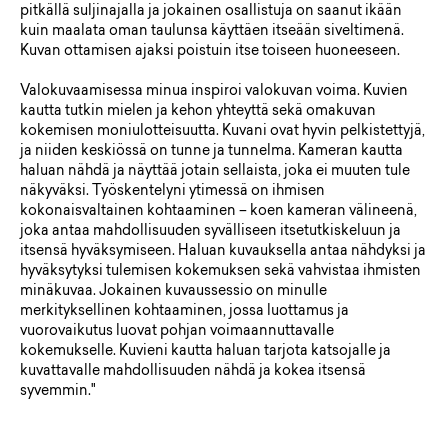
pitkällä suljinajalla ja jokainen osallistuja on saanut ikään
kuin maalata oman taulunsa käyttäen itseään siveltimenä.
Kuvan ottamisen ajaksi poistuin itse toiseen huoneeseen.
Valokuvaamisessa minua inspiroi valokuvan voima. Kuvien
kautta tutkin mielen ja kehon yhteyttä sekä omakuvan
kokemisen moniulotteisuutta. Kuvani ovat hyvin pelkistettyjä,
ja niiden keskiössä on tunne ja tunnelma. Kameran kautta
haluan nähdä ja näyttää jotain sellaista, joka ei muuten tule
näkyväksi. Työskentelyni ytimessä on ihmisen
kokonaisvaltainen kohtaaminen – koen kameran välineenä,
joka antaa mahdollisuuden syvälliseen itsetutkiskeluun ja
itsensä hyväksymiseen. Haluan kuvauksella antaa nähdyksi ja
hyväksytyksi tulemisen kokemuksen sekä vahvistaa ihmisten
minäkuvaa. Jokainen kuvaussessio on minulle
merkityksellinen kohtaaminen, jossa luottamus ja
vuorovaikutus luovat pohjan voimaannuttavalle
kokemukselle. Kuvieni kautta haluan tarjota katsojalle ja
kuvattavalle mahdollisuuden nähdä ja kokea itsensä
syvemmin."