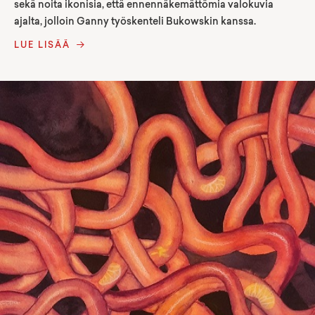
sekä noita ikonisia, että ennennäkemättömia valokuvia
ajalta, jolloin Ganny työskenteli Bukowskin kanssa.
LUE LISÄÄ