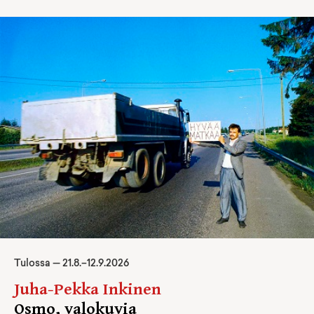
Tulossa —
21
.
8
.–
12.9.2026
Juha-Pekka Inkinen
Osmo, valokuvia