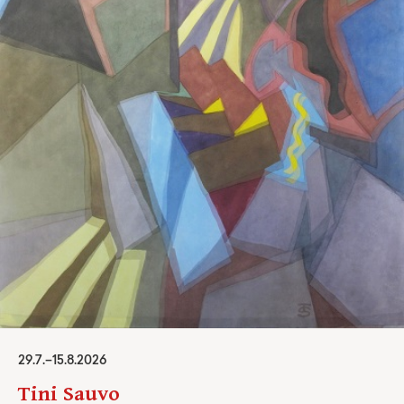
29
.
7
.–
15.8.2026
Tini Sauvo