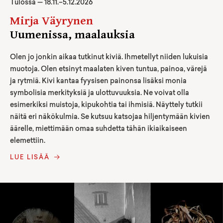
Tulossa —
18
.
11
.–
5.12.2026
Mirja Väyrynen
Uumenissa, maalauksia
Olen jo jonkin aikaa tutkinut kiviä. Ihmetellyt niiden lukuisia
muotoja. Olen etsinyt maalaten kiven tuntua, painoa, värejä
ja rytmiä. Kivi kantaa fyysisen painonsa lisäksi monia
symbolisia merkityksiä ja ulottuvuuksia. Ne voivat olla
esimerkiksi muistoja, kipukohtia tai ihmisiä. Näyttely tutkii
näitä eri näkökulmia. Se kutsuu katsojaa hiljentymään kivien
äärelle, miettimään omaa suhdetta tähän ikiaikaiseen
elemettiin.
LUE LISÄÄ