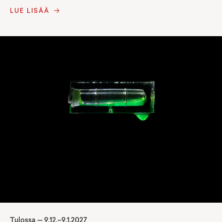
LUE LISÄÄ
Tulossa —
9
.
12
.–
9.1.2027