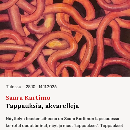
Tulossa —
28
.
10
.–
14.11.2026
Saara Kartimo
Tappauksia, akvarelleja
Näyttelyn teosten aiheena on Saara Kartimon lapsuudessa
kerrotut oudot tarinat, näyt ja muut "tappaukset". Tappaukset