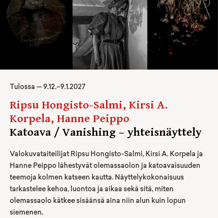
Tulossa —
9
.
12
.–
9.1.2027
Ripsu Hongisto-Salmi, Kirsi A.
Korpela, Hanne Peippo
Katoava / Vanishing – yhteisnäyttely
Valokuvataiteilijat Ripsu Hongisto-Salmi, Kirsi A. Korpela ja
Hanne Peippo lähestyvät olemassaolon ja katoavaisuuden
teemoja kolmen katseen kautta. Näyttelykokonaisuus
tarkastelee kehoa, luontoa ja aikaa sekä sitä, miten
olemassaolo kätkee sisäänsä aina niin alun kuin lopun
siemenen.