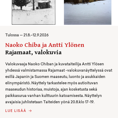
Tulossa —
21
.
8
.–
12.9.2026
Naoko Chiba ja Antti Ylönen
Rajamaat, valokuvia
Valokuvaaja Naoko Chiban ja kuvataiteilija Antti Ylösen
yhdessä valmistamassa Rajamaat -valokuvanäyttelyssä ovat
esillä Japanin ja Suomen maaseutu, luonto ja asukkaiden
elinympäristö. Näyttely tarkastelee myös autioituvan
maaseudun historiaa, muistoja, ajan kosketusta sekä
paikkasurua vanhan kulttuurin katoamisesta. Näyttelyn
avajaisia juhlistetaan Taiteiden yönä 20.8.klo 17-19.
LUE LISÄÄ