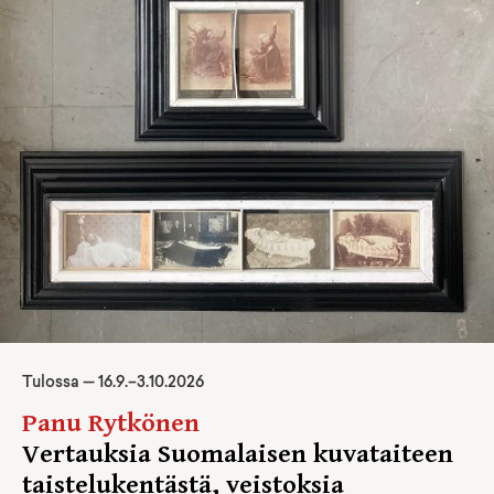
Tulossa —
16
.
9
.–
3.10.2026
Panu Rytkönen
Vertauksia Suomalaisen kuvataiteen
taistelukentästä, veistoksia