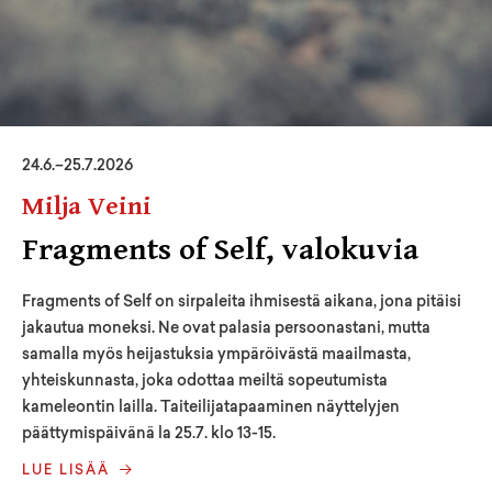
24
.
6
.–
25.7.2026
Milja Veini
Fragments of Self, valokuvia
Fragments of Self on sirpaleita ihmisestä aikana, jona pitäisi
jakautua moneksi. Ne ovat palasia persoonastani, mutta
samalla myös heijastuksia ympäröivästä maailmasta,
yhteiskunnasta, joka odottaa meiltä sopeutumista
kameleontin lailla. Taiteilijatapaaminen näyttelyjen
päättymispäivänä la 25.7. klo 13-15.
LUE LISÄÄ