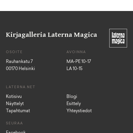
Kirjagalleria Laterna Magica
OSOITE
AVOINNA
Rauhankatu 7
MA-PE 10-17
00170 Helsinki
LA 10-15
LATERNA.NET
Kotisivu
Blogi
Näyttelyt
Esittely
Tapahtumat
Yhteystiedot
SEURAA