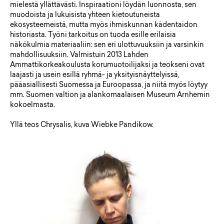
mielestä yllättävästi. Inspiraationi löydän luonnosta, sen
muodoista ja lukuisista yhteen kietoutuneista
ekosysteemeistä, mutta myös ihmiskunnan kädentaidon
historiasta. Työni tarkoitus on tuoda esille erilaisia
näkökulmia materiaaliin: sen eri ulottuvuuksiin ja varsinkin
mahdollisuuksiin. Valmistuin 2013 Lahden
Ammattikorkeakoulusta korumuotoilijaksi ja teokseni ovat
laajasti ja usein esillä ryhmä- ja yksityisnäyttelyissä,
pääasiallisesti Suomessa ja Euroopassa, ja niitä myös löytyy
mm. Suomen valtion ja alankomaalaisen Museum Arnhemin
kokoelmasta.
Yllä teos Chrysalis, kuva Wiebke Pandikow.