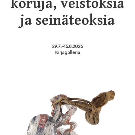
koruja, veistoksia
ja seinäteoksia
29
.
7
.–
15.8.2026
Kirjagalleria