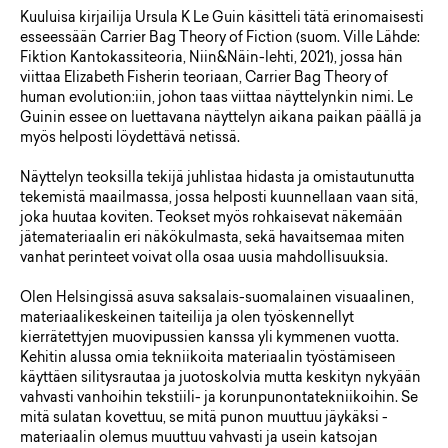
Kuuluisa kirjailija Ursula K Le Guin käsitteli tätä erinomaisesti
esseessään Carrier Bag Theory of Fiction (suom. Ville Lähde:
Fiktion Kantokassiteoria, Niin&Näin-lehti, 2021), jossa hän
viittaa Elizabeth Fisherin teoriaan, Carrier Bag Theory of
human evolution:iin, johon taas viittaa näyttelynkin nimi. Le
Guinin essee on luettavana näyttelyn aikana paikan päällä ja
myös helposti löydettävä netissä.
Näyttelyn teoksilla tekijä juhlistaa hidasta ja omistautunutta
tekemistä maailmassa, jossa helposti kuunnellaan vaan sitä,
joka huutaa koviten. Teokset myös rohkaisevat näkemään
jätemateriaalin eri näkökulmasta, sekä havaitsemaa miten
vanhat perinteet voivat olla osaa uusia mahdollisuuksia.
Olen Helsingissä asuva saksalais-suomalainen visuaalinen,
materiaalikeskeinen taiteilija ja olen työskennellyt
kierrätettyjen muovipussien kanssa yli kymmenen vuotta.
Kehitin alussa omia tekniikoita materiaalin työstämiseen
käyttäen silitysrautaa ja juotoskolvia mutta keskityn nykyään
vahvasti vanhoihin tekstiili- ja korunpunontatekniikoihin. Se
mitä sulatan kovettuu, se mitä punon muuttuu jäykäksi -
materiaalin olemus muuttuu vahvasti ja usein katsojan