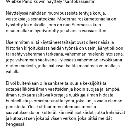
Wiebke Pandikowin näyttely “Kantokasseista”.
Näyttelyssä nähdään muovipusseista tehtyjä koruja,
veistoksia ja seinäteoksia. Modernia roskamateriaalia on
työstetty tekniikoilla, joita on niin Suomessa kuin
maailmallakin hyödynnetty jo tuhansia vuosia sitten.
Useimmiten niitä käyttäneet taitajat ovat olleet naisia ja
historian kirjoituksissa heidän työnsä on usein jäänyt piiloon
tai nähty vähemmän tärkeänä, vähemmän mielenkiintoisena,
jopa vähemmän vaativana - yleisesti vähemmän arvokkaana
niiden mielestä, jotka haluavat hallita maailmaa voimalla ja
vallalla.
Ei voi kuitenkaan olla sankareita, suuria keksijöitä tai
sotapäälliköitä ilman vaatteiden ja kodin suojaa ja lämpöä,
ilman ruokaa sisältäviä koreja ja ruukkuja, ilman hidasta,
huoleellista ja omistautunutta työtä, joka luo ja vaalii elämän
perusteita. Yksi kulttuurimme olennaisimmista
saavutukseista on ketterät, kärsivälliset kädet, jotka kehräävät
ja kutoavat sen jokapäiväsen verkon, joka pitää meidät
hengessä.