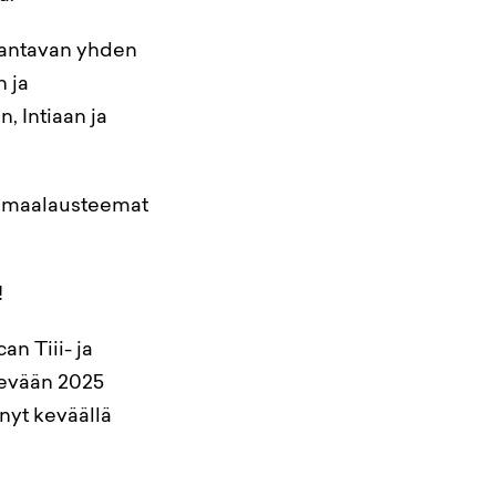
i antavan yhden
 ja
, Intiaan ja
ja maalausteemat
!
n Tiii- ja
Kevään 2025
 nyt keväällä