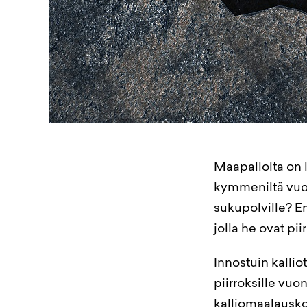
Maapallolta on l
kymmeniltä vuosi
sukupolville? E
jolla he ovat pi
Innostuin kallio
piirroksille vuo
kalliomaalauskoh