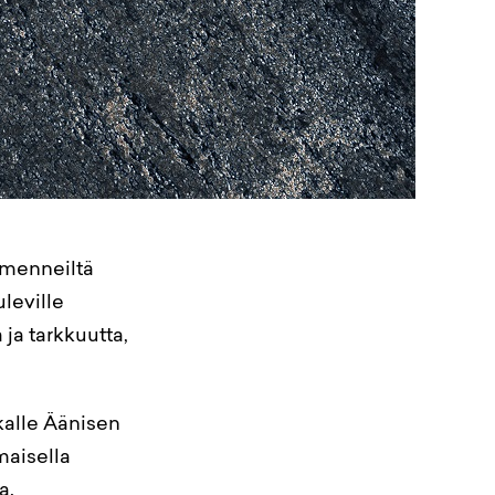
a menneiltä
uleville
ja tarkkuutta,
tkalle Äänisen
maisella
a.