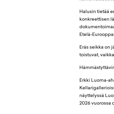
Halusin tietää 
konkreettisen l
dokumentoimaan 
Etelä-Eurooppaa
Eräs seikka on 
toistuvat, vaik
Hämmästyttävintä 
Erkki Luoma-aho
Kellarigallerio
näyttelyssä Luom
2026 vuorossa o