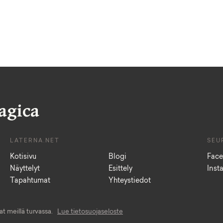
agica
LATERNA.NET
SEU
Kotisivu
Blogi
Fac
Näyttelyt
Esittely
Inst
Tapahtumat
Yhteystiedot
t meillä turvassa.
Lue tietosuojaseloste