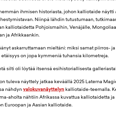
enemmän ihmisen historiasta, johon kalliotaide näytt
ähestymistavan. Niinpä lähdin tutustumaan, tutkimaan
kalliotaidetta Pohjoismaihin, Venäjälle, Mongoliaan
n ja Afrikkaankin.
jäänyt askarruttamaan mieltäni: miksi samat piirros- 
ka etäisyys on jopa kymmeniä tuhansia kilometreja.
silti oli löytää itsensä esihistoriallisesta galleriasta
n tuleva näyttely jatkaa keväällä 2025 Laterna Magica
issa nähdyn
valokuvanäyttelyn
kalliotaide-teemalla. 
a-aholta nähtiin Afrikassa kuvattua kalliotaidetta ja
n Euroopan ja Aasian kalliotaide.