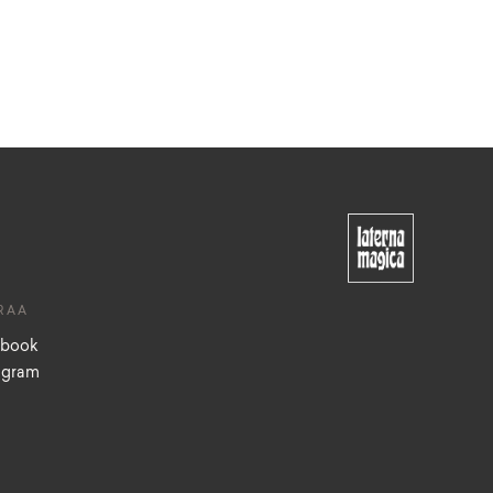
RAA
ebook
agram