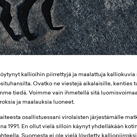
öytynyt kallioihin piirrettyjä ja maalattuja kalliokuvi
tuhansilta. Ovatko ne viestejä aikalaisille, kenties t
mme tiedä. Voimme vain ihmetellä sitä luomisvoimaa 
irroksia ja maalauksia luoneet.
taiteesta osallistuessani virolaisten järjestämälle ma
nna 1991. En ollut vielä silloin käynyt yhdelläkään koti
teella. Suomesta ei ole vielä löydetty kalliopiirroksi