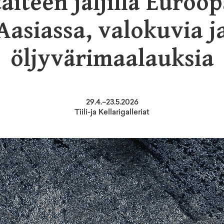
taiteen jäljillä Euroop
Aasiassa, valokuvia j
öljyvärimaalauksia
29
.
4
.–
23.5.2026
Tiili-ja Kellarigalleriat