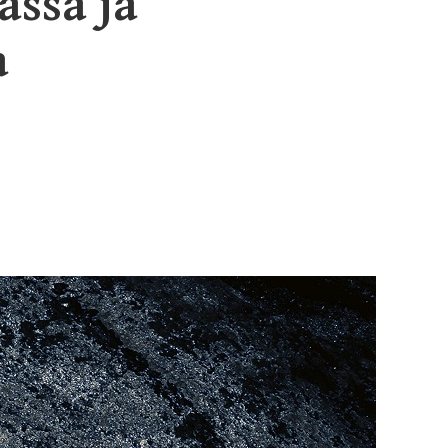
assa ja
a