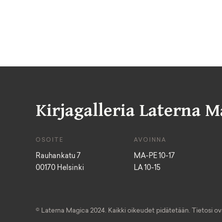
Kirjagalleria Laterna M
OSOITE
AVOINNA
Rauhankatu 7
MA-PE 10-17
00170 Helsinki
LA 10-15
© Laterna Magica 2024. Kaikki oikeudet pidätetään. Tietosi ova