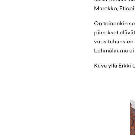
tässä Afrikka-nä
Marokko, Etiopi
On toinenkin se
piirrokset eläv
vuosituhansien 
Lehmälauma ei l
Kuva yllä Erkki 