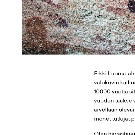
Erkki Luoma-ahon
valokuvin kallio
10000 vuotta si
vuoden taakse v
arvellaan olevan
monet tutkijat 
Olen harrastanu