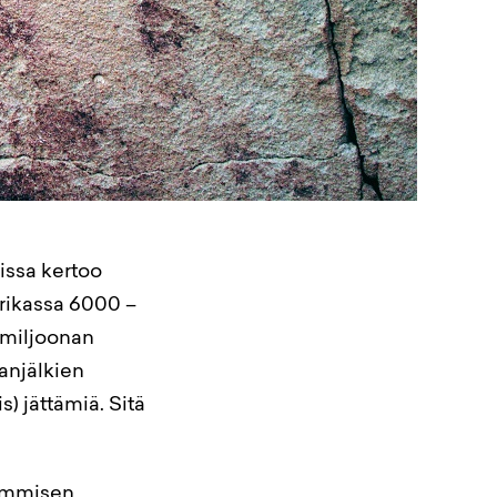
oissa kertoo
frikassa 6000 –
 miljoonan
anjälkien
) jättämiä. Sitä
simmisen