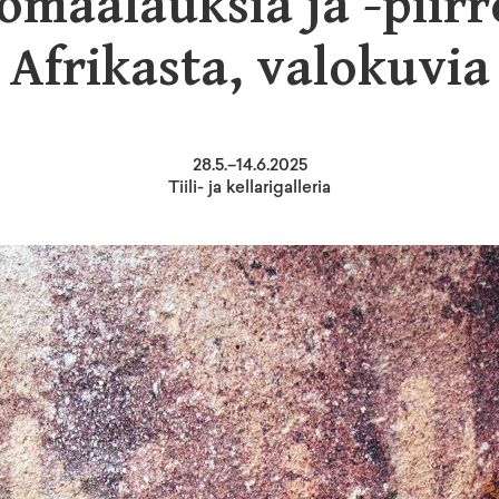
iomaalauksia ja -piirr
Afrikasta, valokuvia
28
.
5
.–
14.6.2025
Tiili- ja kellarigalleria