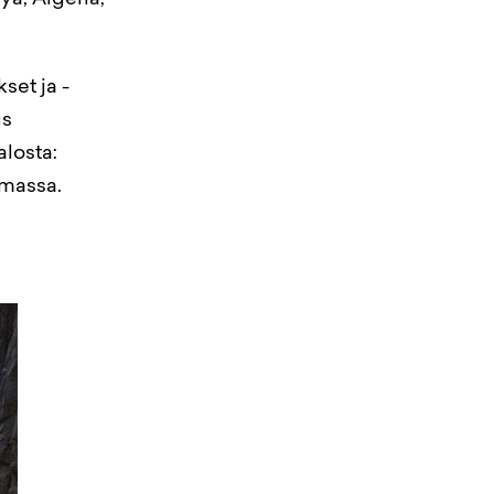
ya, Algeria,
set ja -
us
alosta:
umassa.