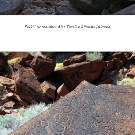
Erkki Luoma-aho: Alas
Tassili
n'
Ajjerista (Algeria)