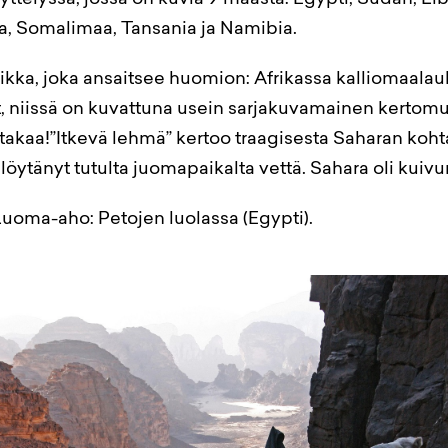
yttelyssä, jossa on kuvia 9 maasta: Egypti, Sudan, Lib
a, Somalimaa, Tansania ja Namibia.
ikka, joka ansaitsee huomion: Afrikassa kalliomaalauk
ät, niissä on kuvattuna usein sarjakuvamainen kertom
takaa!”Itkevä lehmä” kertoo traagisesta Saharan koht
öytänyt tutulta juomapaikalta vettä. Sahara oli kuiv
Luoma-aho: Petojen luolassa (Egypti).