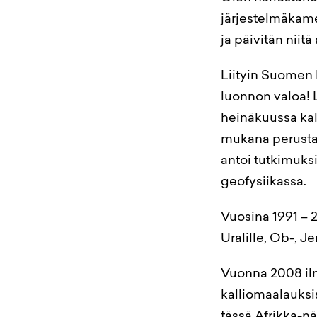
järjestelmäkame
ja päivitän niitä
Liityin Suomen 
luonnon valoa! L
heinäkuussa kal
mukana perusta
antoi tutkimuks
geofysiikassa.
Vuosina 1991 – 
Uralille, Ob-, Je
Vuonna 2008 ilm
kalliomaalauksis