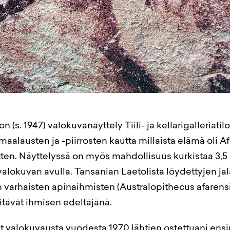
 (s. 1947) valokuvanäyttely Tiili- ja kellarigalleriatil
maalausten ja -piirrosten kautta millaista elämä oli A
tten. Näyttelyssä on myös mahdollisuus kurkistaa 3,5
alokuvan avulla. Tansanian Laetolista löydettyjen jal
 varhaisten apinaihmisten (Australopithecus afarensis
pitävät ihmisen edeltäjänä.
t valokuvausta vuodesta 1970 lähtien ostettuani en