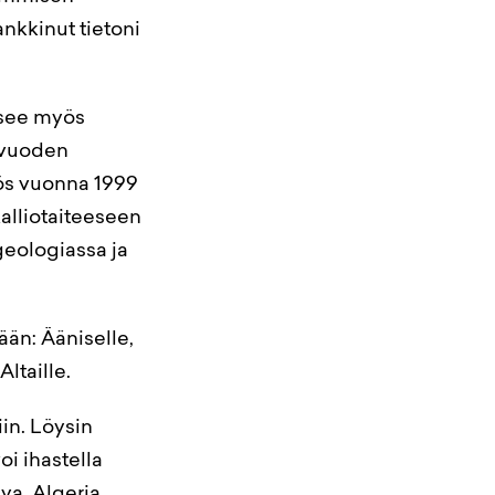
nkkinut tietoni
tsee myös
n vuoden
yös vuonna 1999
lliotaiteeseen
geologiassa ja
än: Ääniselle,
Altaille.
in. Löysin
oi ihastella