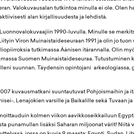
ran. Valokuvausalan tutkintoa minulla ei ole. Olen ha
 aktiivisesti alan kirjallisuudesta ja lehdistä.
Luonnovalokuvaajiin 1990-luvulla. Minulle se merki
iityin Viron Muinaistaideseuraan 1991 ja olin jo tuo
liopiirroksia tutkimassa Äänisen itärannalla. Olin m
massa Suomen Muinaistaideseuraa. Tutustuminen ka
illeni suunnan. Täydensin opintojani arkeologiassa, 
2007 kuvausmatkani suuntautuvat Pohjoismaihin ja itä
nisei-, Lenajokien varsille ja Baikalille sekä Tuvaan ja 
oittauduin kolmen viikon aavikkoseikkailuun Egypti
ta punamullan lisäksi Saharan miljoonat värit! Niitä v