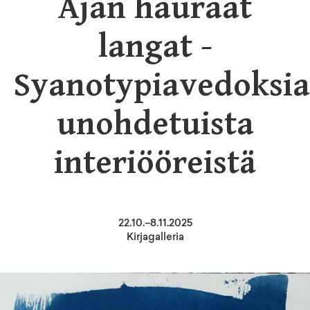
Ajan hauraat
langat -
Syanotypiavedoksia
unohdetuista
interiööreistä
22
.
10
.–
8.11.2025
Kirjagalleria