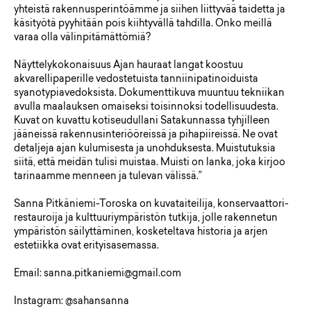
yhteistä rakennusperintöämme ja siihen liittyvää taidetta ja
käsityötä pyyhitään pois kiihtyvällä tahdilla. Onko meillä
varaa olla välinpitämättömiä?
Näyttelykokonaisuus Ajan hauraat langat koostuu
akvarellipaperille vedostetuista tanniinipatinoiduista
syanotypiavedoksista. Dokumenttikuva muuntuu tekniikan
avulla maalauksen omaiseksi toisinnoksi todellisuudesta.
Kuvat on kuvattu kotiseudullani Satakunnassa tyhjilleen
jääneissä rakennusinteriööreissä ja pihapiireissä. Ne ovat
detaljeja ajan kulumisesta ja unohduksesta. Muistutuksia
siitä, että meidän tulisi muistaa. Muisti on lanka, joka kirjoo
tarinaamme menneen ja tulevan välissä.”
Sanna Pitkäniemi-Toroska on kuvataiteilija, konservaattori-
restauroija ja kulttuuriympäristön tutkija, jolle rakennetun
ympäristön säilyttäminen, kosketeltava historia ja arjen
estetiikka ovat erityisasemassa.
Email: sanna.pitkaniemi@gmail.com
Instagram: @sahansanna