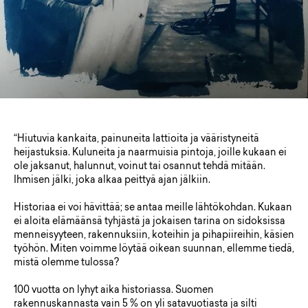
“Hiutuvia kankaita, painuneita lattioita ja vääristyneitä
heijastuksia. Kuluneita ja naarmuisia pintoja, joille kukaan ei
ole jaksanut, halunnut, voinut tai osannut tehdä mitään.
Ihmisen jälki, joka alkaa peittyä ajan jälkiin.
Historiaa ei voi hävittää; se antaa meille lähtökohdan. Kukaan
ei aloita elämäänsä tyhjästä ja jokaisen tarina on sidoksissa
menneisyyteen, rakennuksiin, koteihin ja pihapiireihin, käsien
työhön. Miten voimme löytää oikean suunnan, ellemme tiedä,
mistä olemme tulossa?
100 vuotta on lyhyt aika historiassa. Suomen
rakennuskannasta vain 5 % on yli satavuotiasta ja silti