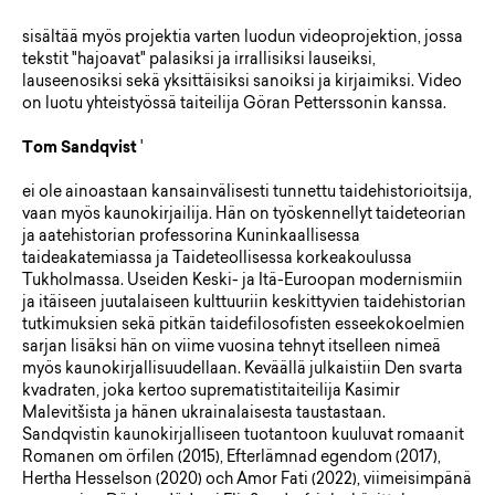
sisältää myös projektia varten luodun videoprojektion, jossa
tekstit "hajoavat" palasiksi ja irrallisiksi lauseiksi,
lauseenosiksi sekä yksittäisiksi sanoiksi ja kirjaimiksi. Video
on luotu yhteistyössä taiteilija Göran Petterssonin kanssa.
Tom Sandqvist
'
ei ole ainoastaan ​​kansainvälisesti tunnettu taidehistorioitsija,
vaan myös kaunokirjailija. Hän on työskennellyt taideteorian
ja aatehistorian professorina Kuninkaallisessa
taideakatemiassa ja Taideteollisessa korkeakoulussa
Tukholmassa. Useiden Keski- ja Itä-Euroopan modernismiin
ja itäiseen juutalaiseen kulttuuriin keskittyvien taidehistorian
tutkimuksien sekä pitkän taidefilosofisten esseekokoelmien
sarjan lisäksi hän on viime vuosina tehnyt itselleen nimeä
myös kaunokirjallisuudellaan. Keväällä julkaistiin Den svarta
kvadraten, joka kertoo suprematistitaiteilija Kasimir
Malevitšista ja hänen ukrainalaisesta taustastaan.
Sandqvistin kaunokirjalliseen tuotantoon kuuluvat romaanit
Romanen om örfilen (2015), Efterlämnad egendom (2017),
Hertha Hesselson (2020) och Amor Fati (2022), viimeisimpänä