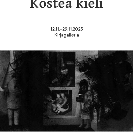
Kostea kieli
12
.
11
.–
29.11.2025
Kirjagalleria