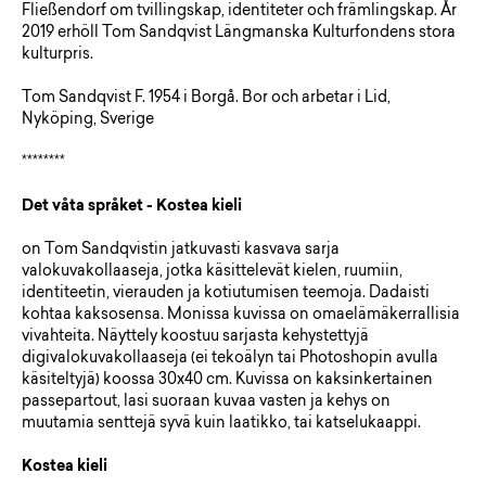
Fließendorf om tvillingskap, identiteter och främlingskap. År
2019 erhöll Tom Sandqvist Längmanska Kulturfondens stora
kulturpris.
Tom Sandqvist F. 1954 i Borgå. Bor och arbetar i Lid,
Nyköping, Sverige
********
Det våta språket - Kostea kieli
on Tom Sandqvistin jatkuvasti kasvava sarja
valokuvakollaaseja, jotka käsittelevät kielen, ruumiin,
identiteetin, vierauden ja kotiutumisen teemoja. Dadaisti
kohtaa kaksosensa. Monissa kuvissa on omaelämäkerrallisia
vivahteita. Näyttely koostuu sarjasta kehystettyjä
digivalokuvakollaaseja (ei tekoälyn tai Photoshopin avulla
käsiteltyjä) koossa 30x40 cm. Kuvissa on kaksinkertainen
passepartout, lasi suoraan kuvaa vasten ja kehys on
muutamia senttejä syvä kuin laatikko, tai katselukaappi.
Kostea kieli