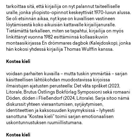
tarkoittaa sitä, että kirjailija on nyt palannut taiteelliselle
uralle, jonka yliopisto-opinnot keskeyttivät 1970-luvun alussa.
Se oli etsinnän aikaa, nyt kyse on kuvallisen vastineen
löytämisestä koko aikuisiän kattavalle kirjailijanuralle.
Tietämättä tarkalleen, miten se tapahtui, kirjailija on myös
linkittänyt vuonna 1982 esittämiinsä kollaasikuviin
montaasikirjassa En drömmares dagbok (Kalejdoskop), jonka
hän kokosi yhdessä kirjailija Thomas Wulffin kanssa.
Kostea kieli
voidaan parhaiten kuvailla – mutta tuskin ymmärtää – sarjan
käsitteellisen lähtökohdan muodostavissa kirjoissa
ilmaistujen ajatusten perusteella: Det våta språket (2023,
Litorale, Brutus Östlings Bokförlag Symposion) sekä romaani
Döden, döden i Fließendorf (2024, Litorale). Sarja sitoo nämä
diskurssit yhteen vieraantumisen, syrjäytymisen,
identiteettien ja kaksosuuden kysymyksissä – lyhyesti
sanottuna ”Kostea kieli” toimii sarjan emotionaalisen
uskontunnustuksen ruumiillistumana.
Kostea kieli