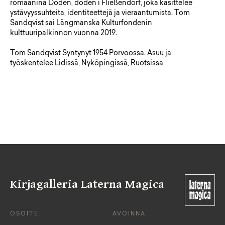
romaanina Döden, döden i Fließendorf, joka käsittelee
ystävyyssuhteita, identiteettejä ja vieraantumista. Tom
Sandqvist sai Längmanska Kulturfondenin
kulttuuripalkinnon vuonna 2019.
Tom Sandqvist Syntynyt 1954 Porvoossa. Asuu ja
työskentelee Lidissä, Nyköpingissä, Ruotsissa
Kirjagalleria Laterna Magica
OSOITE
AVOINNA