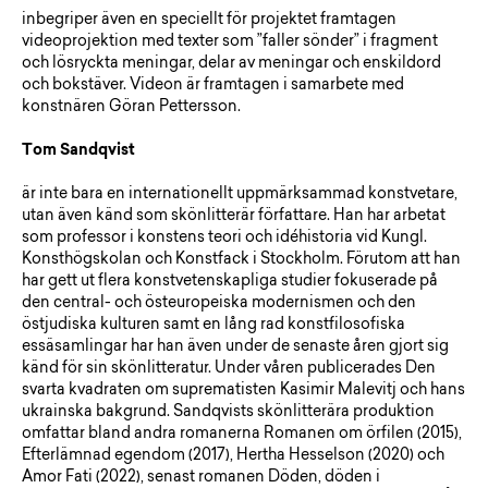
inbegriper även en speciellt för projektet framtagen
videoprojektion med texter som ”faller sönder” i fragment
och lösryckta meningar, delar av meningar och enskildord
och bokstäver. Videon är framtagen i samarbete med
konstnären Göran Pettersson.
Tom Sandqvist
är inte bara en internationellt uppmärksammad konstvetare,
utan även känd som skönlitterär författare. Han har arbetat
som professor i konstens teori och idéhistoria vid Kungl.
Konsthögskolan och Konstfack i Stockholm. Förutom att han
har gett ut flera konstvetenskapliga studier fokuserade på
den central- och östeuropeiska modernismen och den
östjudiska kulturen samt en lång rad konstfilosofiska
essäsamlingar har han även under de senaste åren gjort sig
känd för sin skönlitteratur. Under våren publicerades Den
svarta kvadraten om suprematisten Kasimir Malevitj och hans
ukrainska bakgrund. Sandqvists skönlitterära produktion
omfattar bland andra romanerna Romanen om örfilen (2015),
Efterlämnad egendom (2017), Hertha Hesselson (2020) och
Amor Fati (2022), senast romanen Döden, döden i