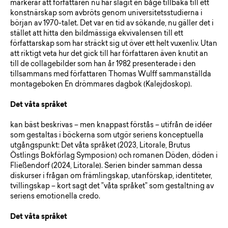
markerar att författaren nu har slagit en båge tillbaka till ett
konstnärskap som avbröts genom universitetsstudierna i
början av 1970-talet. Det var en tid av sökande, nu gäller det i
stället att hitta den bildmässiga ekvivalensen till ett
författarskap som har sträckt sig ut över ett helt vuxenliv. Utan
att riktigt veta hur det gick till har författaren även knutit an
till de collagebilder som han år 1982 presenterade i den
tillsammans med författaren Thomas Wulff sammanställda
montageboken En drömmares dagbok (Kalejdoskop).
Det våta språket
kan bäst beskrivas – men knappast förstås – utifrån de idéer
som gestaltas i böckerna som utgör seriens konceptuella
utgångspunkt: Det våta språket (2023, Litorale, Brutus
Östlings Bokförlag Symposion) och romanen Döden, döden i
Fließendorf (2024, Litorale). Serien binder samman dessa
diskurser i frågan om främlingskap, utanförskap, identiteter,
tvillingskap – kort sagt det ”våta språket” som gestaltning av
seriens emotionella credo.
Det våta språket