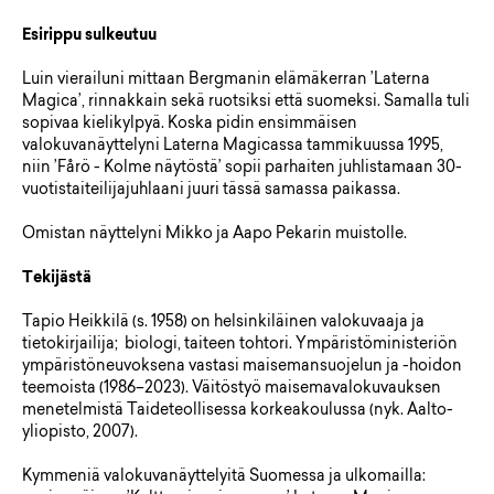
Esirippu sulkeutuu
Luin vierailuni mittaan Bergmanin elämäkerran ’Laterna
Magica’, rinnakkain sekä ruotsiksi että suomeksi. Samalla tuli
sopivaa kielikylpyä. Koska pidin ensimmäisen
valokuvanäyttelyni Laterna Magicassa tammikuussa 1995,
niin ’Fårö - Kolme näytöstä’ sopii parhaiten juhlistamaan 30-
vuotistaiteilijajuhlaani juuri tässä samassa paikassa.
Omistan näyttelyni Mikko ja Aapo Pekarin muistolle.
Tekijästä
Tapio Heikkilä (s. 1958) on helsinkiläinen valokuvaaja ja
tietokirjailija; biologi, taiteen tohtori. Ympäristöministeriön
ympäristöneuvoksena vastasi maisemansuojelun ja -hoidon
teemoista (1986–2023). Väitöstyö maisemavalokuvauksen
menetelmistä Taideteollisessa korkeakoulussa (nyk. Aalto-
yliopisto, 2007).
Kymmeniä valokuvanäyttelyitä Suomessa ja ulkomailla: