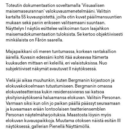
Toteutin dokumentaation soveltamalla ’Visuaalisen
maisemaseurannan’ valokuvausmenetelmääni. Valitsin
kartalta 55 kuvauspistettä, joilta otin kuvat pääilmansuuntien
mukaan sekä pariin erikseen valitsemaani suuntaan.
Näyttelyn I näytös esittelee valikoiman tuon laajahkon
maisemadokumentaation tuloksista. Se kertoo objektiivisesti
minkälaista on Fårön saarella.
Majapaikkani oli meren tuntumassa, korkean rantakallion
äärellä. Kuvasin edessäni kohti itää aukeavaa Itämerta
kuukauden mittaan eri keleillä, eri valaistuksissa. Nuo
subjektiiviset näkymät avautuvat II näytöksessä.
Vielä jäi aikaa muuhunkin, kuten Bergmanin kirjastoon ja
elokuvakokoelmaan tutustumiseen. Bergmanin omassa
elokuvateatterissa kukin residenssivieras sai katsoa
yksityisnäytöksenä haluamansa elokuvan. Valitsin Personan.
Varmaan siksi kun olin jo paikan päällä päässyt seuraamaan
ja kuvaamaan erään lontoolaisen teatteriensemblen
Personan näytelmäharjoituksia. Maastosta löysin myös
elokuvan kuvauspaikkoja. Muutama otoksen näistä esitän III
näytöksessä, gallerian Pienellä Näyttämöllä.