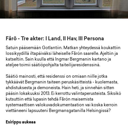
Fårö - Tre akter: I Land, II Hav, III Persona
Satuin pääsemään Gotlantiin. Matkan yhteydessä koukattiin
lossikyydillä iltapäiväksi läheiselle Fårön saarelle. Ajeltiin ja
katseltiin. Sain kuulla että Ingmar Bergmanin kartano ja
ateljee toimii säätiöpohjalta taiteilijaresidenssinä.
Säätiö mainosti, että residenssi on omiaan niille jotka
tykkäävät Bergmanin taiteen peruskäsitteistä - kuolemasta,
ahdistuksesta ja demoneista. Hain heti, ja sinnehän sitten
pääsin lokakuuksi 2013. Ei kerrottu valintaperusteista. Siksikö
kutsuttiin että lupasin tehdä Fårön maisemista
systemaattisen valokuvadokumentaation vai koska kerroin
viettäneeni lapsuuteni Bergmansgatanilla Helsingissä?
Esirippu aukeaa