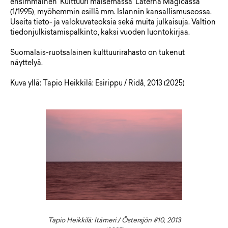
ensimmäinen ’Kulttuuri maisemassa’ Laterna Magicassa
(1/1995), myöhemmin esillä mm. Islannin kansallismuseossa.
Useita tieto- ja valokuvateoksia sekä muita julkaisuja. Valtion
tiedonjulkistamispalkinto, kaksi vuoden luontokirjaa.
Suomalais-ruotsalainen kulttuurirahasto on tukenut
näyttelyä.
Kuva yllä: Tapio Heikkilä: Esirippu / Ridå, 2013 (2025)
Tapio Heikkilä: Itämeri / Östersjön #10, 2013