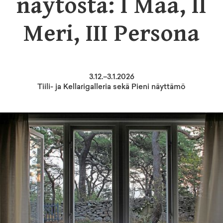
näytöstä: I Maa, II
Meri, III Persona
3
.
12
.–
3.1.2026
Tiili- ja Kellarigalleria sekä Pieni näyttämö