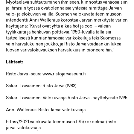
Myötäelävä suhtautuminen ihmiseen, kiinnostus vähäosaisiin
ja ihmisiin työssä ovat olennaisia yhteisiä nimittäjiä Jarvan
valo- ja elokuvien välillä. Suomen valokuvataiteen museon
intendentti Anni Wallenius korostaa Jarvan merkitystä värien
käyttäjänä: ”Kuvat ovat yhtä aikaa hot ja cool – viileän
tyylikkäitä ja hehkuvan polttavia. 1950-luvulla tällaisia
taiteellisesti kunnianhimoisia värikokeiluja teki Suomessa
vain harvalukuinen joukko, ja Risto Jarva voidaankin lukea
luovan värivalokuvauksen harvalukuisiin pioneereihin.”
Lähteet:
Risto Jarva -seura www.ristojarvaseura.fi
Sakari Toiviainen: Risto Jarva (1983)
Sakari Toiviainen: Valokuvaaja Risto Jarva -näyttelyesite 1995
Anni Wallenius: Risto Jarva: valokuvaaja
https://2021.valokuvataiteenmuseo.fi/fi/kokoelmat/risto-
jarva-valokuvaaja