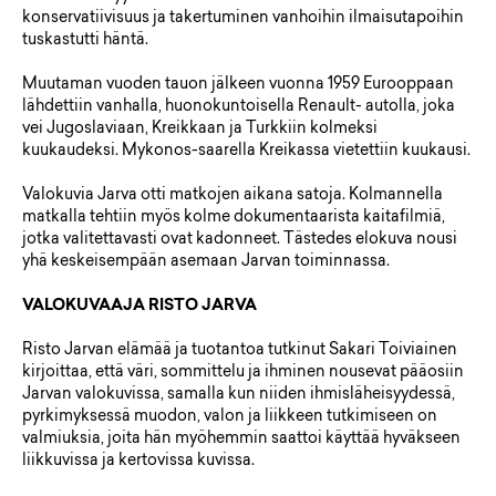
konservatiivisuus ja takertuminen vanhoihin ilmaisutapoihin
tuskastutti häntä.
Muutaman vuoden tauon jälkeen vuonna 1959 Eurooppaan
lähdettiin vanhalla, huonokuntoisella Renault- autolla, joka
vei Jugoslaviaan, Kreikkaan ja Turkkiin kolmeksi
kuukaudeksi. Mykonos-saarella Kreikassa vietettiin kuukausi.
Valokuvia Jarva otti matkojen aikana satoja. Kolmannella
matkalla tehtiin myös kolme dokumentaarista kaitafilmiä,
jotka valitettavasti ovat kadonneet. Tästedes elokuva nousi
yhä keskeisempään asemaan Jarvan toiminnassa.
VALOKUVAAJA RISTO JARVA
Risto Jarvan elämää ja tuotantoa tutkinut Sakari Toiviainen
kirjoittaa, että väri, sommittelu ja ihminen nousevat pääosiin
Jarvan valokuvissa, samalla kun niiden ihmisläheisyydessä,
pyrkimyksessä muodon, valon ja liikkeen tutkimiseen on
valmiuksia, joita hän myöhemmin saattoi käyttää hyväkseen
liikkuvissa ja kertovissa kuvissa.