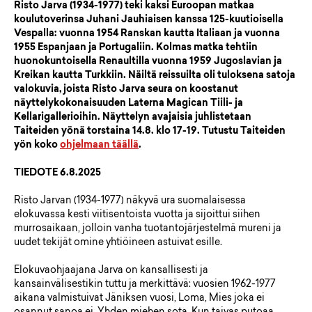
Risto Jarva (1934-1977) teki kaksi Euroopan matkaa
koulutoverinsa Juhani Jauhiaisen kanssa 125-kuutioisella
Vespalla: vuonna 1954 Ranskan kautta Italiaan ja vuonna
1955 Espanjaan ja Portugaliin. Kolmas matka tehtiin
huonokuntoisella Renaultilla vuonna 1959 Jugoslavian ja
Kreikan kautta Turkkiin. Näiltä reissuilta oli tuloksena satoja
valokuvia, joista Risto Jarva seura on koostanut
näyttelykokonaisuuden Laterna Magican Tiili- ja
Kellarigallerioihin. Näyttelyn avajaisia juhlistetaan
Taiteiden yönä torstaina 14.8. klo 17-19. Tutustu Taiteiden
yön koko
ohjelmaan täällä
.
TIEDOTE 6.8.2025
Risto Jarvan (1934-1977) näkyvä ura suomalaisessa
elokuvassa kesti viitisentoista vuotta ja sijoittui siihen
murrosaikaan, jolloin vanha tuotantojärjestelmä mureni ja
uudet tekijät omine yhtiöineen astuivat esille.
Elokuvaohjaajana Jarva on kansallisesti ja
kansainvälisestikin tuttu ja merkittävä: vuosien 1962-1977
aikana valmistuivat Jäniksen vuosi, Loma, Mies joka ei