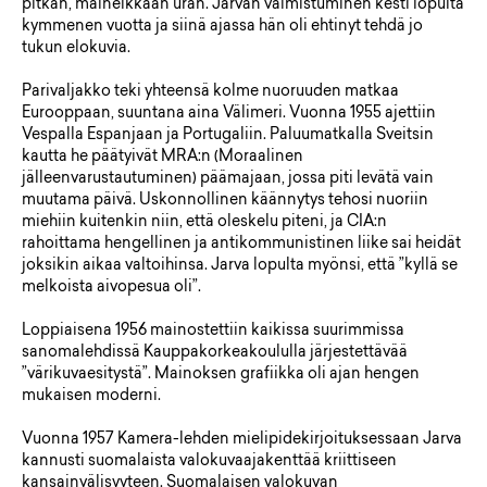
pitkän, maineikkaan uran. Jarvan valmistuminen kesti lopulta
kymmenen vuotta ja siinä ajassa hän oli ehtinyt tehdä jo
tukun elokuvia.
Parivaljakko teki yhteensä kolme nuoruuden matkaa
Eurooppaan, suuntana aina Välimeri. Vuonna 1955 ajettiin
Vespalla Espanjaan ja Portugaliin. Paluumatkalla Sveitsin
kautta he päätyivät MRA:n (Moraalinen
jälleenvarustautuminen) päämajaan, jossa piti levätä vain
muutama päivä. Uskonnollinen käännytys tehosi nuoriin
miehiin kuitenkin niin, että oleskelu piteni, ja CIA:n
rahoittama hengellinen ja antikommunistinen liike sai heidät
joksikin aikaa valtoihinsa. Jarva lopulta myönsi, että ”kyllä se
melkoista aivopesua oli”.
Loppiaisena 1956 mainostettiin kaikissa suurimmissa
sanomalehdissä Kauppakorkeakoululla järjestettävää
”värikuvaesitystä”. Mainoksen grafiikka oli ajan hengen
mukaisen moderni.
Vuonna 1957 Kamera-lehden mielipidekirjoituksessaan Jarva
kannusti suomalaista valokuvaajakenttää kriittiseen
kansainvälisyyteen. Suomalaisen valokuvan