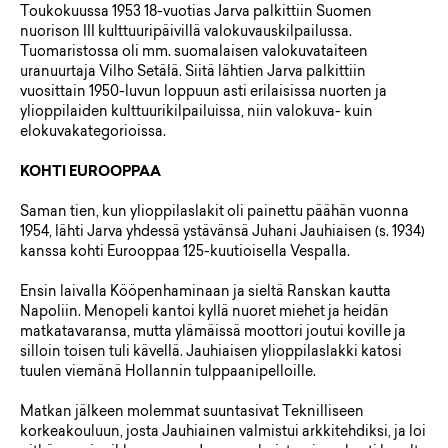
Toukokuussa 1953 18-vuotias Jarva palkittiin Suomen
nuorison III kulttuuripäivillä valokuvauskilpailussa.
Tuomaristossa oli mm. suomalaisen valokuvataiteen
uranuurtaja Vilho Setälä. Siitä lähtien Jarva palkittiin
vuosittain 1950-luvun loppuun asti erilaisissa nuorten ja
ylioppilaiden kulttuurikilpailuissa, niin valokuva- kuin
elokuvakategorioissa.
KOHTI EUROOPPAA
Saman tien, kun ylioppilaslakit oli painettu päähän vuonna
1954, lähti Jarva yhdessä ystävänsä Juhani Jauhiaisen (s. 1934)
kanssa kohti Eurooppaa 125-kuutioisella Vespalla.
Ensin laivalla Kööpenhaminaan ja sieltä Ranskan kautta
Napoliin. Menopeli kantoi kyllä nuoret miehet ja heidän
matkatavaransa, mutta ylämäissä moottori joutui koville ja
silloin toisen tuli kävellä. Jauhiaisen ylioppilaslakki katosi
tuulen viemänä Hollannin tulppaanipelloille.
Matkan jälkeen molemmat suuntasivat Teknilliseen
korkeakouluun, josta Jauhiainen valmistui arkkitehdiksi, ja loi