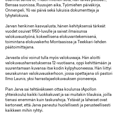
osannut sanoa ei, Yhden miehen sota, Kun taivas putoaa…,
Bensaa suonissa, Ruusujen aika, Työmiehen päiväkirja,
Onnenpeli, Yö vai päivä sekä lukuisia dokumentteja ja
lyhytelokuvia.
Jarvan henkinen kasvualusta, hänen kehityksensä tärkeät
vuodet osuivat 1950-luvulle ja saivat ilmaisunsa
valokuvaustyönä, kokeellisena elokuvantekemisenä,
toimintana elokuvakerho Montaasissa ja Teekkari-lehden
päätoimittajana.
Jarvasta olisi voinut tulla myös valokuvaaja. Hän aloitti
valokuvausharrastuksensa 12-vuotiaana, oppi kehittämään ja
suurentamaan kuvansa itse kodin kylpyhuoneessa. Hän liittyi
seurakunnan valokuvauskerhoon, jossa opettajana oli pastori
Ilmo Launis, yksi harrastajaelokuvauksen pioneereja.
Pian Jarva sai tehtäväkseen ottaa koulunsa (Apollon
yhteiskoulu) kaikki luokkakuvat ja sai muitakin tilauksia, joilla
tienasi enemmän kuin taskurahoja. Ystävät ja läheiset ovat
kertoneet, että Jarva paneutui huolellisesti ja perusteellisesti
kaikkeen mihin ryhtyi.