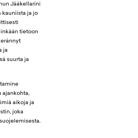
inun Jääkellarini
kauniista ja jo
ttisesti
iinkään tietoon
kerännyt
a ja
sä suurta ja
ittamine
n ajankohta,
imiä aikoja ja
tin, joka
 suojelemisesta.