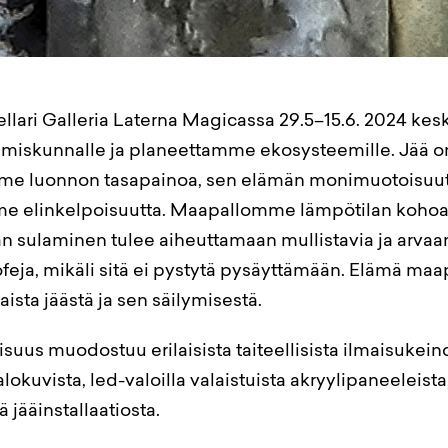
llari Galleria Laterna Magicassa 29.5–15.6. 2024 kesk
hmiskunnalle ja planeettamme ekosysteemille. Jää o
me luonnon tasapainoa, sen elämän monimuotoisuut
 elinkelpoisuutta. Maapallomme lämpötilan koho
n sulaminen tulee aiheuttamaan mullistavia ja arva
feja, mikäli sitä ei pystytä pysäyttämään. Elämä maap
aista jäästä ja sen säilymisestä.
uus muodostuu erilaisista taiteellisista ilmaisukeinoi
lokuvista, led-valoilla valaistuista akryylipaneeleista
 jääinstallaatiosta.