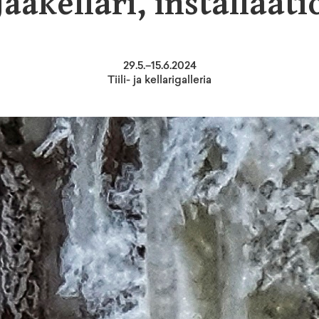
Jääkellari, installaati
29
.
5
.–
15.6.2024
Tiili- ja kellarigalleria