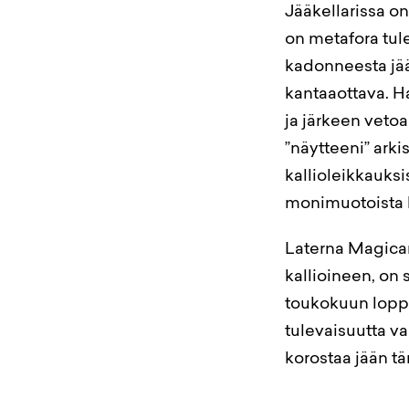
Jääkellarissa on
on metafora tule
kadonneesta jääs
kantaaottava. H
ja järkeen vetoa
”näytteeni” arkis
kallioleikkauksi
monimuotoista 
Laterna Magican 
kallioineen, on 
toukokuun loppu 
tulevaisuutta v
korostaa jään tä