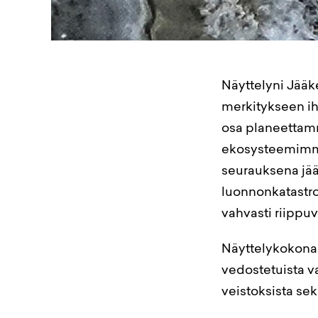
Näyttelyni Jääke
merkitykseen i
osa planeettam
ekosysteemimme
seurauksena jää
luonnonkatastro
vahvasti riippuv
Näyttelykokonais
vedostetuista va
veistoksista sekä