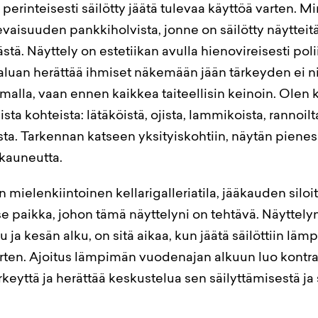
 perinteisesti säilötty jäätä tulevaa käyttöä varten. M
vaisuuden pankkiholvista, jonne on säilötty näytteitä 
tä. Näyttely on estetiikan avulla hienovireisesti polii
aluan herättää ihmiset näkemään jään tärkeyden ei n
malla, vaan ennen kaikkea taiteellisin keinoin. Olen 
ista kohteista: lätäköistä, ojista, lammikoista, rannoilt
sta. Tarkennan katseen yksityiskohtiin, näytän pienes
kauneutta.
mielenkiintoinen kellarigalleriatila, jääkauden silo
se paikka, johon tämä näyttelyni on tehtävä. Näyttely
ja kesän alku, on sitä aikaa, kun jäätä säilöttiin lämp
arten. Ajoitus lämpimän vuodenajan alkuun luo kontras
rkeyttä ja herättää keskustelua sen säilyttämisestä ja