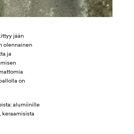
ittyy jään
n olennainen
ta ja
amisen
amattomia
allolla on
sta: alumiinille
, keraamisista