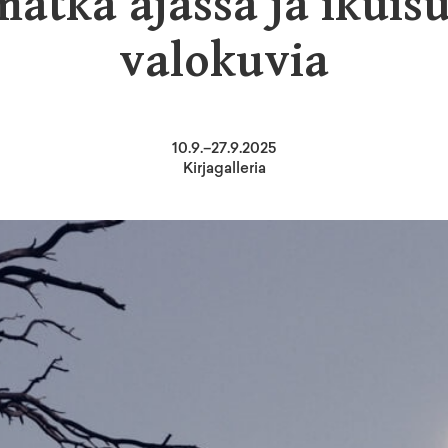
matka ajassa ja ikuis
valokuvia
10
.
9
.–
27.9.2025
Kirjagalleria