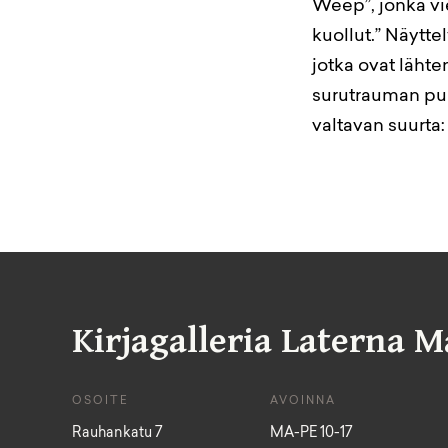
Weep”, jonka vie
kuollut.” Näytte
jotka ovat lähte
surutrauman puhd
valtavan suurta:
Kirjagalleria Laterna M
OSOITE
AVOINNA
Rauhankatu 7
MA-PE 10-17