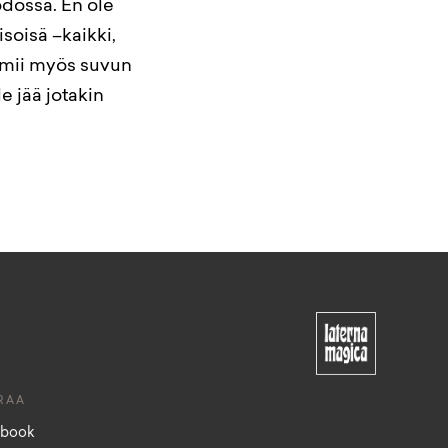
odossa. En ole
soisä –kaikki,
oimii myös suvun
e jää jotakin
RAA
ebook