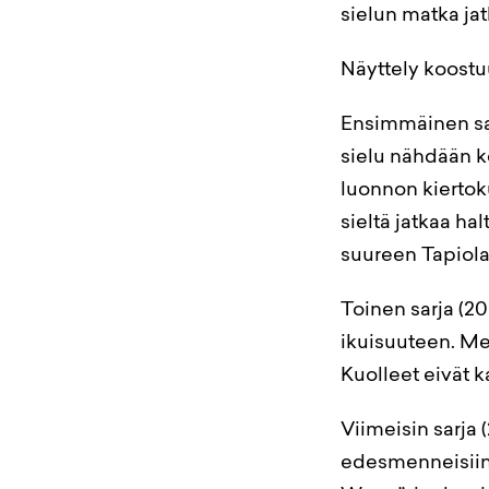
sielun matka jat
Näyttely koostu
Ensimmäinen sar
sielu nähdään ko
luonnon kiertok
sieltä jatkaa ha
suureen Tapiola
Toinen sarja (2
ikuisuuteen. Me
Kuolleet eivät k
Viimeisin sarja 
edesmenneisiin 