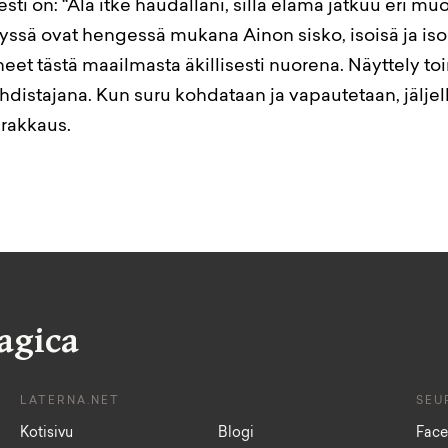
sti on: “Älä itke haudallani, sillä elämä jatkuu eri mu
lyssä ovat hengessä mukana Ainon sisko, isoisä ja isoi
neet tästä maailmasta äkillisesti nuorena. Näyttely t
istajana. Kun suru kohdataan ja vapautetaan, jäljell
 rakkaus.
agica
LATERNA.NET
SEU
Kotisivu
Blogi
Fac