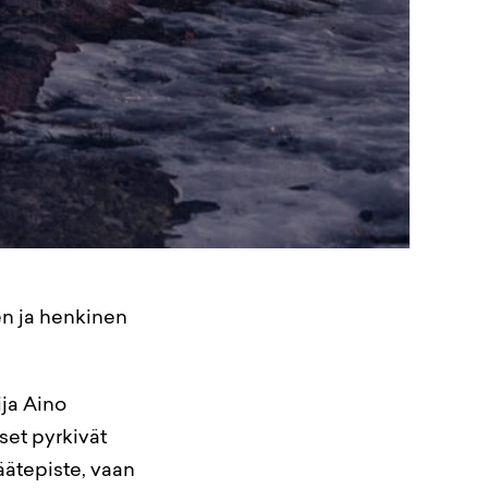
en ja henkinen
ija Aino
set pyrkivät
äätepiste, vaan