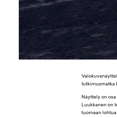
Valokuvanäyttel
tutkimusmatka k
Näyttely on osa 
Luukkanen on te
tuomaan lohtua 