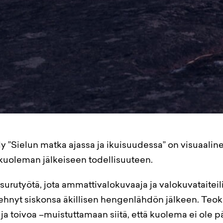
y ”Sielun matka ajassa ja ikuisuudessa” on visuaalin
uoleman jälkeiseen todellisuuteen.
surutyötä, jota ammattivalokuvaaja ja valokuvataiteil
hnyt siskonsa äkillisen hengenlähdön jälkeen. Teok
ja toivoa –muistuttamaan siitä, että kuolema ei ole p