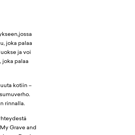
ykseen,jossa
u, joka palaa
uokse ja voi
, joka palaa
uuta kotiin –
n sumuverho.
n rinnalla.
 yhteydestä
t My Grave and