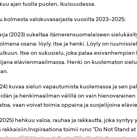
kuu ajan tuolla puolen, ikuisuudessa.
u kolmesta valokuvasarjasta vuosilta 2023–2025:
ja (2023) sukeltaa itämerensuomalaiseen sielukäsit
lmena osana: löyly, itse ja henki. Löyly on ruumissiel
ulkuun. Itse on sukusielu, joka palaa esivanhempien l
ltijana elävienmaailmassa. Henki on kuolematon sielu
an.
024) kuvaa sielun vapautumista kuolemassa ja sen pal
idän ja henkimaailman välillä on vain hienovaraine
atoa, vaan voivat toimia oppaina ja suojelijoina elävie
(2025) hehkuu valoa, rauhaa ja rakkautta, joka syntyy
rakkaisiin.Inspiraationa toimii runo “Do Not Stand a