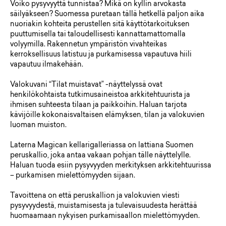
Voiko pysyvyyttä tunnistaa? Mikä on kyllin arvokasta
säilyäkseen? Suomessa puretaan tällä hetkellä paljon aika
nuoriakin kohteita perustellen sitä käyttötarkoituksen
puuttumisella tai taloudellisesti kannattamattomalla
volyymilla. Rakennetun ympäristön vivahteikas
kerroksellisuus latistuu ja purkamisessa vapautuva hiili
vapautuu ilmakehään.
Valokuvani “Tilat muistavat” -näyttelyssä ovat
henkilökohtaista tutkimusaineistoa arkkitehtuurista ja
ihmisen suhteesta tilaan ja paikkoihin. Haluan tarjota
kävijöille kokonaisvaltaisen elämyksen, tilan ja valokuvien
luoman muiston.
Laterna Magican kellarigalleriassa on lattiana Suomen
peruskallio, joka antaa vakaan pohjan tälle näyttelylle.
Haluan tuoda esiin pysyvyyden merkityksen arkkitehtuurissa
– purkamisen mielettömyyden sijaan.
Tavoittena on että peruskallion ja valokuvien viesti
pysyvyydestä, muistamisesta ja tulevaisuudesta herättää
huomaamaan nykyisen purkamisaallon mielettömyyden.