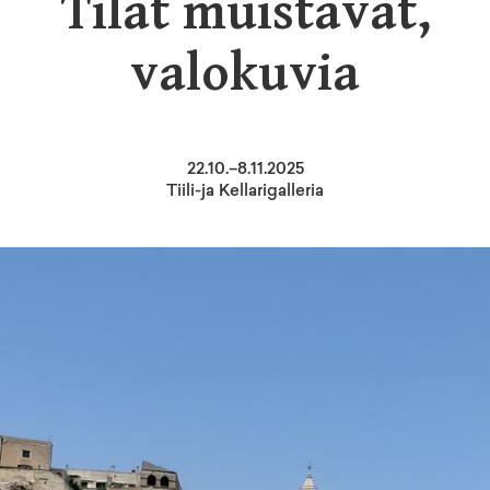
Tilat muistavat,
valokuvia
22
.
10
.–
8.11.2025
Tiili-ja Kellarigalleria