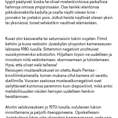
tyypit päätyivät, koska he olivat mielenkiintoisia paikallisia
hahmoja omissa ympyröissään. Osa hankki elantonsa
pikkubisneksillä kadulla ja osalla näytti olevan kiire -
jonnekin tai jostakin pois. Jotkut heistä näyttivät olevan yksin
tai yksinäisiä, toiset selvästikin nauttivat elämästään.
Kuvat otin käsivaralta tai satunnaisiin tukiin nojaten. Filmit
kehitin ja kuvia vedostin Jyväskylän yliopiston kameraseuran
labrassa 1980-luvulla. Sittemmin negatiivit unohtuivat
vuosikymmeniksi arkistoihin. Hiljattain löysin ne uudelleen ja
innostuin niitä vedostamaan, skannaamaan ja tulostamaan.
Hyvä, että olivat vielä tallessa!
Reissujeni mustavalkokuvat on otettu Asahi Pentax -
kinofilmikameralla, toinen mukana ollut kamera oli varattu
diafilmille. Vuosien saatossa mustavalkonegatiivit ovat
säilyttäneet kuntonsa paremmin kuin diapositiivit, mikä antoi
mahdollisuuden näiden herrojen uudelleen henkiin
herättämisen.
Aloitin valokuvauksen jo 1970-luvulla, oululaisen lukion
innoittamana ja paljolti itseoppineena. Opiskellesani