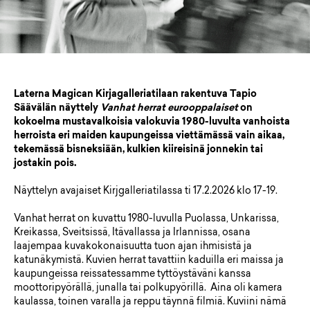
Laterna Magican Kirjagalleriatilaan rakentuva Tapio
Säävälän näyttely
Vanhat herrat eurooppalaiset
on
kokoelma mustavalkoisia valokuvia 1980-luvulta vanhoista
herroista eri maiden kaupungeissa viettämässä vain aikaa,
tekemässä bisneksiään, kulkien kiireisinä jonnekin tai
jostakin pois.
Näyttelyn avajaiset Kirjgalleriatilassa ti 17.2.2026 klo 17-19.
Vanhat herrat on kuvattu 1980-luvulla Puolassa, Unkarissa,
Kreikassa, Sveitsissä, Itävallassa ja Irlannissa, osana
laajempaa kuvakokonaisuutta tuon ajan ihmisistä ja
katunäkymistä. Kuvien herrat tavattiin kaduilla eri maissa ja
kaupungeissa reissatessamme tyttöystäväni kanssa
moottoripyörällä, junalla tai polkupyörillä. Aina oli kamera
kaulassa, toinen varalla ja reppu täynnä filmiä. Kuviini nämä