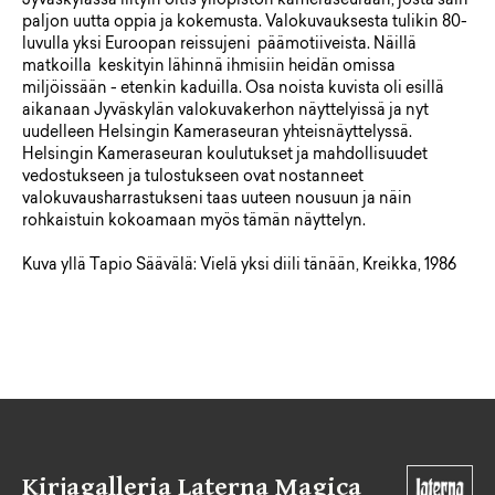
Jyväskylässä liityin oitis yliopiston kameraseuraan, josta sain
paljon uutta oppia ja kokemusta. Valokuvauksesta tulikin 80-
luvulla yksi Euroopan reissujeni päämotiiveista. Näillä
matkoilla keskityin lähinnä ihmisiin heidän omissa
miljöissään - etenkin kaduilla. Osa noista kuvista oli esillä
aikanaan Jyväskylän valokuvakerhon näyttelyissä ja nyt
uudelleen Helsingin Kameraseuran yhteisnäyttelyssä.
Helsingin Kameraseuran koulutukset ja mahdollisuudet
vedostukseen ja tulostukseen ovat nostanneet
valokuvausharrastukseni taas uuteen nousuun ja näin
rohkaistuin kokoamaan myös tämän näyttelyn.
Kuva yllä Tapio Säävälä: Vielä yksi diili tänään, Kreikka, 1986
Kirjagalleria Laterna Magica