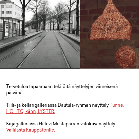
Tervetuloa tapaamaan tekijöitä näyttelyjen viimeisenä
päivänä.
Tiili- ja kellarigalleriassa Dautula-ryhmän näyttely
Tunne,
HOHTO, känn, LYSTER.
Kirjagalleriassa Hillevi Mustaparran valokuvanäyttely
Vallilasta Kauppatorille.