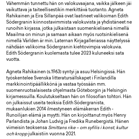
Vähemmän tunnettu hän on valokuvaajana, vaikka jälkeen jäi
vaikuttava ja taiteellisestikin merkittävä tuotanto. Agneta
Rahikainen ja Eira Sillanpää ovat laatineet valikoiman Edith
Södergranin kiinnostavimmista valokuvista ja yhdistäneet ne
runoihin kirjassa, jotka julkaistaan suomenkielisenä nimellä
Maailma on minun ja samaan aikaan myös ruotsinkielisenä
nimellä Världen är min. Laternan Kirjagalleriassa näyttelyssä
nähdään valikoima Södergranin kiehtovimpia valokuvia.
Edith Södergranin kuolemasta tulee 2023 kuluneeksi sata
vuotta.
Agneta Rahikainen (s.1963) syntyi ja asuu Helsingissä. Hän
työskentelee Svenska litteratursällskapet i Finlandilla
markkinointipäällikkönä ja vastaa työssään mm.
suomenruotsalaisesta ohjelmasta Göteborgin ja Helsingin
kirjamessuilla. Koulutukseltaan hän on filosofian tohtori. Hän
on julkaissut useita teoksia Edith Södergranista,
mukaanlukien 2014 ilmestyneen elämäkerran Edith -
Runoilijan elämä ja myytti. Hän on kirjoittanut myös Henry
Parlandista ja Johan Ludvig ja Fredika Runebergistä. Hänen
viimeisin teoksensa
Smittans rike – om syfilis i konst, kultur
och kropp
julkaistiin vuonna 2021.