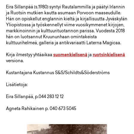
Eira Sillanpää (s.1980) syntyi Rautalammilla ja päätyi Irlannin
ja Ruotsin mutkien kautta asumaan Porvoon maaseudulle.
Hän on opiskellut englannin kieltä ja kirjallisuutta Jyväskylän
Yliopistossa ja työskennellyt viime vuosikymmenet kirjojen,
markkinoinnin ja kulttuurituotannon parissa. Vuodesta 2018
hän on luotsannut Kruununhaan omintakeista
kulttuurihelmeä, galleria ja antikvariaatti Laterna Magicaa.
Kirja ilmestyy yhtäaikaa
suomenkielisenä
ja
ruotsinkielisenä
versiona.
Kustantajana Kustannus S&S/Schildts&Söderströms
Lisätietoja:
Eira Sillanpää, p.044 283 12 12
Agneta Rahikainen p. 040 673 5045