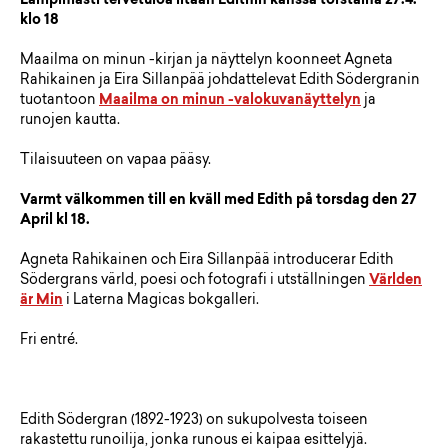
Lämpimästi tervetuloa iltaan Edithin kanssa torstaina 27.4.
klo 18
Maailma on minun -kirjan ja näyttelyn koonneet Agneta
Rahikainen ja Eira Sillanpää johdattelevat Edith Södergranin
tuotantoon
Maailma on minun -valokuvanäyttelyn
ja
runojen kautta.
Tilaisuuteen on vapaa pääsy.
Varmt välkommen till en kväll med Edith på torsdag den 27
April kl 18.
Agneta Rahikainen och Eira Sillanpää introducerar Edith
Södergrans värld, poesi och fotografi i utställningen
Världen
är Min
i Laterna Magicas bokgalleri.
Fri entré.
Edith Södergran (1892-1923) on sukupolvesta toiseen
rakastettu runoilija, jonka runous ei kaipaa esittelyjä.