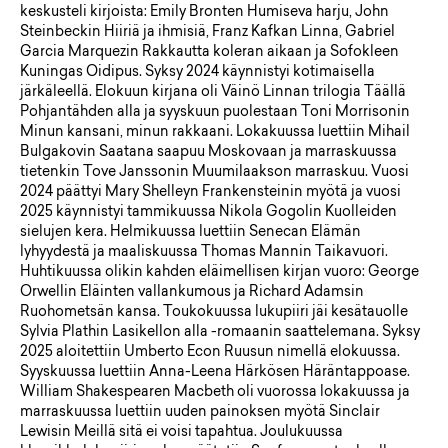
keskusteli kirjoista: Emily Bronten Humiseva harju, John
Steinbeckin Hiiriä ja ihmisiä, Franz Kafkan Linna, Gabriel
Garcia Marquezin Rakkautta koleran aikaan ja Sofokleen
Kuningas Oidipus. Syksy 2024 käynnistyi kotimaisella
järkäleellä. Elokuun kirjana oli Väinö Linnan trilogia Täällä
Pohjantähden alla ja syyskuun puolestaan Toni Morrisonin
Minun kansani, minun rakkaani. Lokakuussa luettiin Mihail
Bulgakovin Saatana saapuu Moskovaan ja marraskuussa
tietenkin Tove Janssonin Muumilaakson marraskuu. Vuosi
2024 päättyi Mary Shelleyn Frankensteinin myötä ja vuosi
2025 käynnistyi tammikuussa Nikola Gogolin Kuolleiden
sielujen kera. Helmikuussa luettiin Senecan Elämän
lyhyydestä ja maaliskuussa Thomas Mannin Taikavuori.
Huhtikuussa olikin kahden eläimellisen kirjan vuoro: George
Orwellin Eläinten vallankumous ja Richard Adamsin
Ruohometsän kansa. Toukokuussa lukupiiri jäi kesätauolle
Sylvia Plathin Lasikellon alla -romaanin saattelemana. Syksy
2025 aloitettiin Umberto Econ Ruusun nimellä elokuussa.
Syyskuussa luettiin Anna-Leena Härkösen Häräntappoase.
William Shakespearen Macbeth oli vuorossa lokakuussa ja
marraskuussa luettiin uuden painoksen myötä Sinclair
Lewisin Meillä sitä ei voisi tapahtua. Joulukuussa