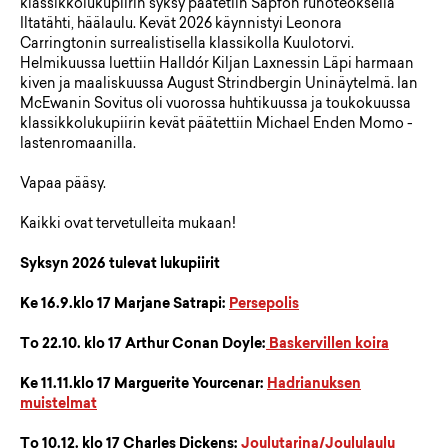
klassikkolukupiirin syksy päätetiin Sapfon runoteoksella
Iltatähti, häälaulu. Kevät 2026 käynnistyi Leonora
Carringtonin surrealistisella klassikolla Kuulotorvi.
Helmikuussa luettiin Halldór Kiljan Laxnessin Läpi harmaan
kiven ja maaliskuussa August Strindbergin Uninäytelmä. Ian
McEwanin Sovitus oli vuorossa huhtikuussa ja toukokuussa
klassikkolukupiirin kevät päätettiin Michael Enden Momo -
lastenromaanilla.
Vapaa pääsy.
Kaikki ovat tervetulleita mukaan!
Syksyn 2026 tulevat lukupiirit
Ke 16.9.klo 17 Marjane Satrapi:
Persepolis
To 22.10. klo 17 Arthur Conan Doyle:
Baskervillen koira
Ke 11.11.klo 17 Marguerite Yourcenar:
Hadrianuksen
muistelmat
To 10.12. klo 17 Charles Dickens:
Joulutarina/Joululaulu