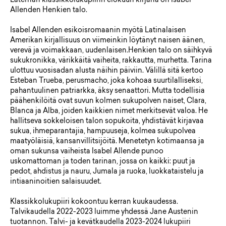
Laternan klassikkolukupiirin elokuun kirjana on Isabel
Allenden Henkien talo.
Isabel Allenden esikoisromaanin myötä Latinalaisen
Amerikan kirjallisuus on viimeinkin löytänyt naisen äänen,
verevä ja voimakkaan, uudenlaisen.Henkien talo on säihkyvä
sukukronikka, värikkäitä vaiheita, rakkautta, murhetta. Tarina
ulottuu vuosisadan alusta näihin päiviin. Välillä sitä kertoo
Esteban Trueba, perusmacho, joka kohoaa suurtilalliseksi,
pahantuulinen patriarkka, äksy senaattori. Mutta todellisia
päähenkilöitä ovat suvun kolmen sukupolven naiset, Clara,
Blanca ja Alba, joiden kaikkien nimet merkitsevät valoa. He
hallitseva sokkeloisen talon sopukoita, yhdistävät kirjavaa
sukua, ihmeparantajia, hampuuseja, kolmea sukupolvea
maatyöläisiä, kansanvillitsijöitä. Menetetyn kotimaansa ja
oman sukunsa vaiheista Isabel Allende punoo
uskomattoman ja toden tarinan, jossa on kaikki: puut ja
pedot, ahdistus ja nauru, Jumala ja ruoka, luokkataistelu ja
intiaaninoitien salaisuudet.
Klassikkolukupiiri kokoontuu kerran kuukaudessa.
Talvikaudella 2022-2023 luimme yhdessä Jane Austenin
tuotannon. Talvi- ja kevätkaudella 2023-2024 lukupiiri