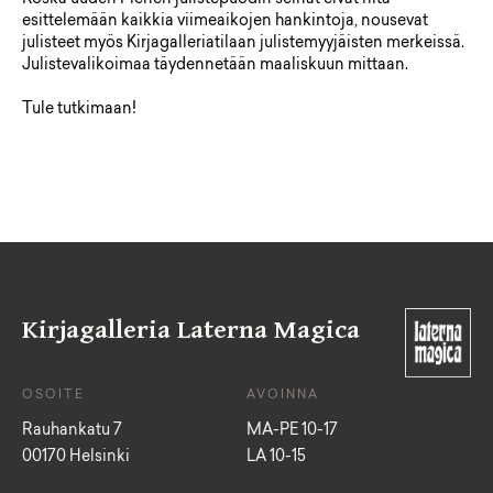
Koska uuden Pienen julistepuodin seinät eivät riitä
esittelemään kaikkia viimeaikojen hankintoja, nousevat
julisteet myös Kirjagalleriatilaan julistemyyjäisten merkeissä.
Julistevalikoimaa täydennetään maaliskuun mittaan.
Tule tutkimaan!
Kirjagalleria Laterna Magica
OSOITE
AVOINNA
Rauhankatu 7
MA-PE 10-17
00170 Helsinki
LA 10-15