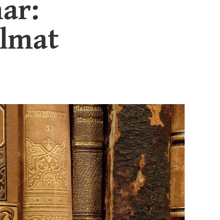
ar:
elmat