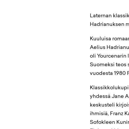
Laternan klassi
Hadrianuksen m
Kuuluisa romaan
Aelius Hadrianu
oli Yourcenarin 
Suomeksi teos s
vuodesta 1980 
Klassikkolukupi
yhdessä Jane Au
keskusteli kirjo
ihmisiä, Franz 
Sofokleen Kunin