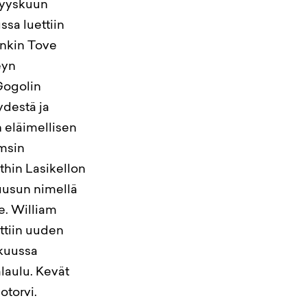
 syyskuun
sa luettiin
enkin Tove
eyn
Gogolin
ydestä ja
 eläimellisen
amsin
thin Lasikellon
uusun nimellä
e. William
ttiin uuden
ukuussa
älaulu. Kevät
otorvi.