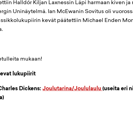
ttiin Halldór Kiljan Laxnessin Läpi harmaan kiven ja
rgin Uninäytelmä. Ian McEwanin Sovitus oli vuoross
ssikkolukupiirin kevät päätettiin Michael Enden Mo
a.
etulleita mukaan!
evat lukupiirit
 Charles Dickens:
Joulutarina/Joululaulu
(useita eri 
a)