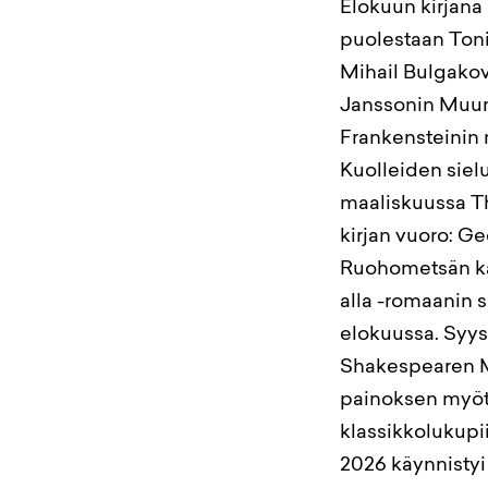
Elokuun kirjana 
puolestaan Toni
Mihail Bulgako
Janssonin Muum
Frankensteinin 
Kuolleiden siel
maaliskuussa Th
kirjan vuoro: G
Ruohometsän kan
alla -romaanin 
elokuussa. Syy
Shakespearen Ma
painoksen myötä
klassikkolukupii
2026 käynnistyi 