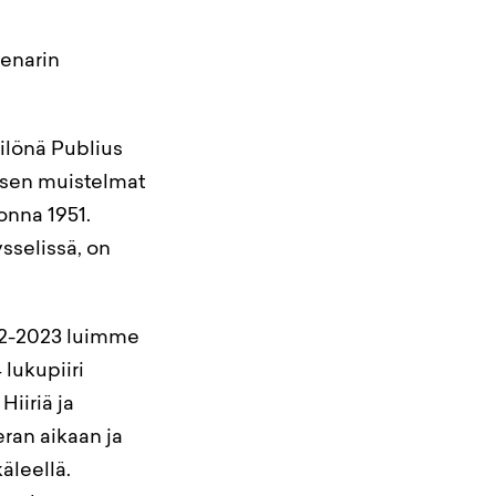
cenarin
ilönä Publius
uksen muistelmat
onna 1951.
sselissä, on
022-2023 luimme
lukupiiri
Hiiriä ja
ran aikaan ja
äleellä.