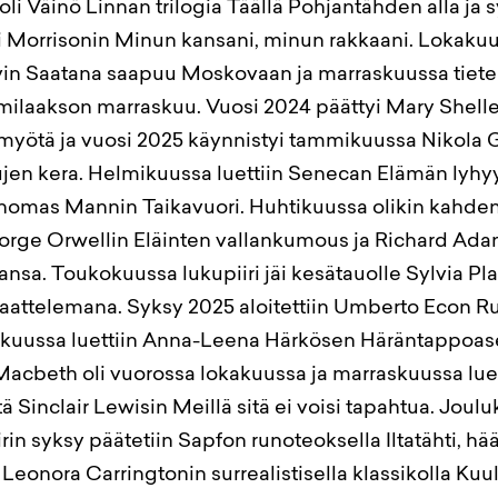
oli Väinö Linnan trilogia Täällä Pohjantähden alla ja
 Morrisonin Minun kansani, minun rakkaani. Lokakuus
vin Saatana saapuu Moskovaan ja marraskuussa tiet
ilaakson marraskuu. Vuosi 2024 päättyi Mary Shell
myötä ja vuosi 2025 käynnistyi tammikuussa Nikola 
ujen kera. Helmikuussa luettiin Senecan Elämän lyhy
omas Mannin Taikavuori. Huhtikuussa olikin kahden
eorge Orwellin Eläinten vallankumous ja Richard Ad
sa. Toukokuussa lukupiiri jäi kesätauolle Sylvia Pla
saattelemana. Syksy 2025 aloitettiin Umberto Econ R
skuussa luettiin Anna-Leena Härkösen Häräntappoas
cbeth oli vuorossa lokakuussa ja marraskuussa lue
 Sinclair Lewisin Meillä sitä ei voisi tapahtua. Joul
rin syksy päätetiin Sapfon runoteoksella Iltatähti, hä
Leonora Carringtonin surrealistisella klassikolla Kuul