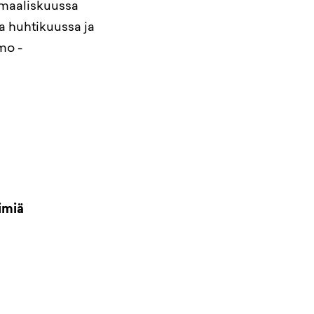
 maaliskuussa
a huhtikuussa ja
mo -
nimiä