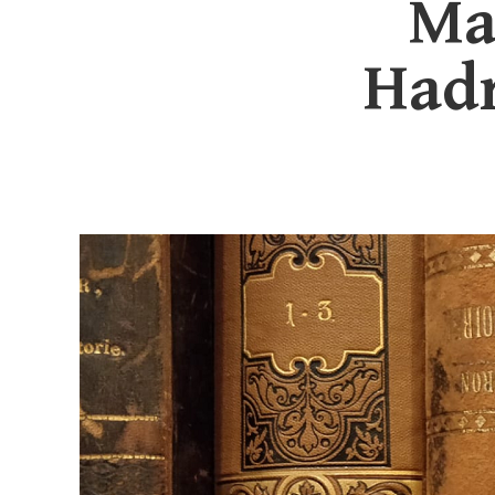
Ma
Hadr