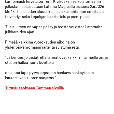
Lämpimästi tervetuloa Terhi Kivikosken esikoisromaanin
julkistamistilaisuuteen Laterna Magicalle tiistaina 2.6.2026
klo 17. Tilaisuuden alussa kuullaan kustantamon edustajan
tervehdys sekä kirjailijan haastattelu ja pieni puhe.
Tilaisuuteen on vapaa pääsy ja teosta voi ostaa Laternalta
julkkareiden ajan.
Pimeää kaikkina vuorokauden aikoina on
yhdenpäivänromaani raiteilta suistumisesta.
”Ja kenties jo tiedät, että tarinat ovat kaikki, mitä meillä on, ja
että on hetkiä, joina kuvittelu
on ainoa tapa pysyä järjissään henkäys henkäykseltä
haurastuvan kuoren suojassa.”
Tutustu teokseen Tammen sivuilla