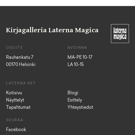
Kirjagalleria Laterna Magica
OSOITE
AVOINNA
Rauhankatu 7
MA-PE 10-17
00170 Helsinki
LA 10-15
LATERNA.NET
Kotisivu
Blogi
Näyttelyt
Esittely
Tapahtumat
Yhteystiedot
SEURAA
Facebook