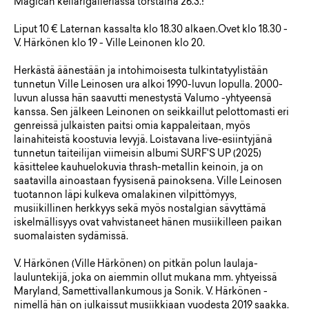
Magican kellarigalleriassa torstaina 26.3.!
Liput 10 € Laternan kassalta klo 18.30 alkaen.Ovet klo 18.30 -
V. Härkönen klo 19 - Ville Leinonen klo 20.
Herkästä äänestään ja intohimoisesta tulkintatyylistään
tunnetun Ville Leinosen ura alkoi 1990-luvun lopulla. 2000-
luvun alussa hän saavutti menestystä Valumo -yhtyeensä
kanssa. Sen jälkeen Leinonen on seikkaillut pelottomasti eri
genreissä julkaisten paitsi omia kappaleitaan, myös
lainahiteistä koostuvia levyjä. Loistavana live-esiintyjänä
tunnetun taiteilijan viimeisin albumi SURF'S UP (2025)
käsittelee kauhuelokuvia thrash-metallin keinoin, ja on
saatavilla ainoastaan fyysisenä painoksena. Ville Leinosen
tuotannon läpi kulkeva omalakinen vilpittömyys,
musiikillinen herkkyys sekä myös nostalgian sävyttämä
iskelmällisyys ovat vahvistaneet hänen musiikilleen paikan
suomalaisten sydämissä.
V. Härkönen (Ville Härkönen) on pitkän polun laulaja-
lauluntekijä, joka on aiemmin ollut mukana mm. yhtyeissä
Maryland, Samettivallankumous ja Sonik. V. Härkönen -
nimellä hän on julkaissut musiikkiaan vuodesta 2019 saakka.