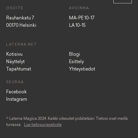
OSOITE
AVOINNA
Rauhankatu 7
MA-PE 10-17
00170 Helsinki
LA 10-15
LATERNA.NET
Kotisivu
Blogi
Näyttelyt
Esittely
Tapahtumat
Yhteystiedot
SEURAA
Facebook
Instagram
© Laterna Magica 2024. Kaikki oikeudet pidätetään. Tietosi ovat meillä
turvassa.
Lue tietosuojaseloste