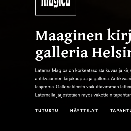
Maaginen kir
galleria Hels
Laterna Magica on korkeatasoista kuvaa ja kirja
antikvaarinen kirjakauppa ja galleria. Antikvaa
laajimpia. Galleriatiloista vaikuttavimman latti
Laternalla järjestetään myös viikottain tapahtumi
TUTUSTU
NÄYTTELYT
TAPAHT