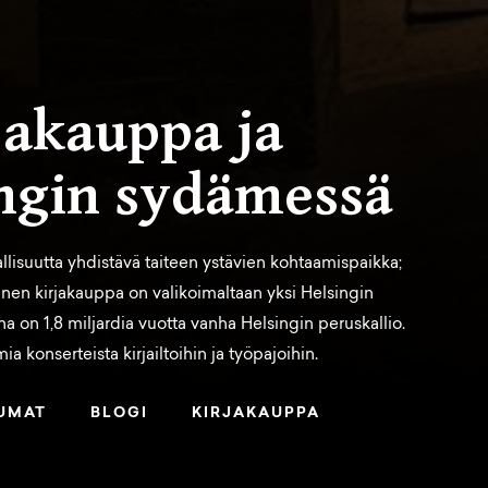
jakauppa ja
ingin sydämessä
llisuutta yhdistävä taiteen ystävien kohtaamispaikka;
rinen kirjakauppa on valikoimaltaan yksi Helsingin
ana on 1,8 miljardia vuotta vanha Helsingin peruskallio.
a konserteista kirjailtoihin ja työpajoihin.
UMAT
BLOGI
KIRJAKAUPPA