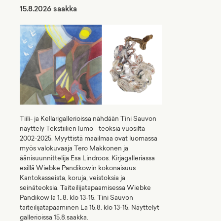
15.8.2026 saakka
Tiili- ja Kellarigallerioissa nähdään Tini Sauvon
näyttely Tekstiilien lumo - teoksia vuosilta
2002-2025. Myyttistä maailmaa ovat luomassa
myös valokuvaaja Tero Makkonen ja
äänisuunnittelija Esa Lindroos. Kirjagalleriassa
esillä Wiebke Pandikowin kokonaisuus
Kantokasseista, koruja, veistoksia ja
seinäteoksia. Taiteilijatapaamisessa Wiebke
Pandikow la 1..8. klo 13-15. Tini Sauvon
taiteilijatapaaminen La 15.8. klo 13-15. Näyttelyt
gallerioissa 15.8.saakka.