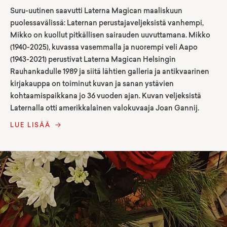
Suru-uutinen saavutti Laterna Magican maaliskuun
puolessavälissä: Laternan perustajaveljeksistä vanhempi,
Mikko on kuollut pitkällisen sairauden uuvuttamana. Mikko
(1940-2025), kuvassa vasemmalla ja nuorempi veli Aapo
(1943-2021) perustivat Laterna Magican Helsingin
Rauhankadulle 1989 ja siitä lähtien galleria ja antikvaarinen
kirjakauppa on toiminut kuvan ja sanan ystävien
kohtaamispaikkana jo 36 vuoden ajan. Kuvan veljeksistä
Laternalla otti amerikkalainen valokuvaaja Joan Gannij.
LUE LISÄÄ