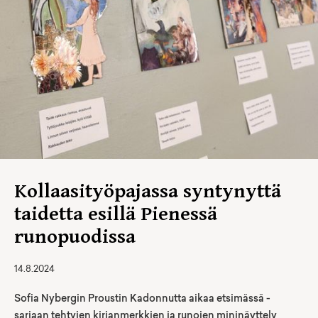
Kollaasityöpajassa syntynyttä
taidetta esillä Pienessä
runopuodissa
14.8.2024
Sofia Nybergin Proustin Kadonnutta aikaa etsimässä -
sarjaan tehtyjen kirjanmerkkien ja runojen mininäyttely