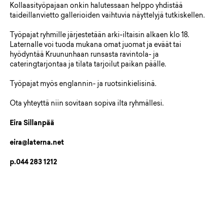
Kollaasityöpajaan onkin halutessaan helppo yhdistää
taideillanvietto gallerioiden vaihtuvia näyttelyjä tutkiskellen.
Työpajat ryhmille järjestetään arki-iltaisin alkaen klo 18.
Laternalle voi tuoda mukana omat juomat ja eväät tai
hyödyntää Kruununhaan runsasta ravintola- ja
cateringtarjontaa ja tilata tarjoilut paikan päälle.
Työpajat myös englannin- ja ruotsinkielisinä.
Ota yhteyttä niin sovitaan sopiva ilta ryhmällesi.
Eira Sillanpää
eira@laterna.net
p.044 283 1212