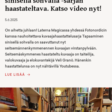
sinisellä sohvalla -sarjan
haastateltava. Katso video nyt!
5.6.2025
On aihetta juhlaan! Laterna Magicassa yhdessä Fotonordicin
kanssa nauhoitettava kuvaajahaastattelusarja Tapaaminen
sinisellä sohvalla on saavuttanut nyt
seitsemännenkymmenennen kuvaajan virstanpylvään.
Seitsemäskymmenes haastateltu kuvaaja on taiteilija,
valokuvaaja ja elokuvantekijä Veli Granö. Hänenkin
haastattelunsa on nyt nähtävillä Youtubessa.
LUE LISÄÄ