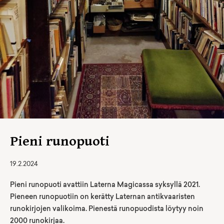
Pieni runopuoti
19.2.2024
Pieni runopuoti avattiin Laterna Magicassa syksyllä 2021.
Pieneen runopuotiin on kerätty Laternan antikvaaristen
runokirjojen valikoima. Pienestä runopuodista löytyy noin
2000 runokirjaa.