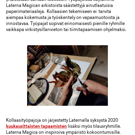
yhdistetään samaan teokseen. Työpajoissa käytämme
Laterna Magican arkistoista säästettyjä ainutlaatuisia
paperimateriaaleja. Kollaasien tekemiseen ei tarvita
aiempaa kokemusta ja työskentely on vapaamuotoista ja
innostavaa. Työpajat sopivat erinomaisesti pienille ryhmille
vaikkapa virkistysillanvieton tai tiimitapaamisen ohjelmaksi.
Kollaasityöpajoja on järjestetty Laternalla syksystä 2020
kuukausittaisten tapaamisten
lisäksi myös tilausryhmille.
Laterna Magica on inspiroiva ympäristö kokoontumisille.