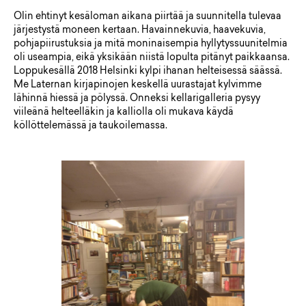
Olin ehtinyt kesäloman aikana piirtää ja suunnitella tulevaa
järjestystä moneen kertaan. Havainnekuvia, haavekuvia,
pohjapiirustuksia ja mitä moninaisempia hyllytyssuunitelmia
oli useampia, eikä yksikään niistä lopulta pitänyt paikkaansa.
Loppukesällä 2018 Helsinki kylpi ihanan helteisessä säässä.
Me Laternan kirjapinojen keskellä uurastajat kylvimme
lähinnä hiessä ja pölyssä. Onneksi kellarigalleria pysyy
viileänä helteelläkin ja kalliolla oli mukava käydä
köllöttelemässä ja taukoilemassa.