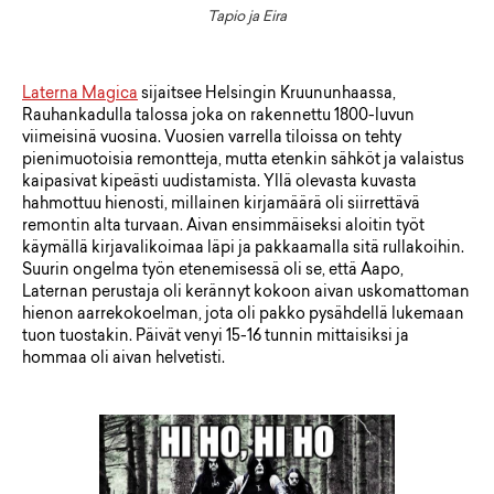
Tapio ja Eira
Laterna Magica
sijaitsee Helsingin Kruununhaassa,
Rauhankadulla talossa joka on rakennettu 1800-luvun
viimeisinä vuosina. Vuosien varrella tiloissa on tehty
pienimuotoisia remontteja, mutta etenkin sähköt ja valaistus
kaipasivat kipeästi uudistamista. Yllä olevasta kuvasta
hahmottuu hienosti, millainen kirjamäärä oli siirrettävä
remontin alta turvaan. Aivan ensimmäiseksi aloitin työt
käymällä kirjavalikoimaa läpi ja pakkaamalla sitä rullakoihin.
Suurin ongelma työn etenemisessä oli se, että Aapo,
Laternan perustaja oli kerännyt kokoon aivan uskomattoman
hienon aarrekokoelman, jota oli pakko pysähdellä lukemaan
tuon tuostakin. Päivät venyi 15-16 tunnin mittaisiksi ja
hommaa oli aivan helvetisti.