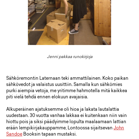
Jenni pakkaa runokirjoja
Sähköremontin Laternaan teki ammattilainen. Koko paikan
sähkövedot ja valaistus uusittiin. Samalla kun sähkömies
purki aiempia vetoja, me yritimme hahmotella mitä kaikkea
piti vielä tehdä ennen elokuun avajaisia.
Alkuperäinen ajatuksemme oli hioa ja lakata lautalattia
uudestaan. 30 vuotta vanhaa lakkaa ei kuitenkaan niin vain
hiottu pois ja siksi päädyimme lopulta maalaamaan lattian
erään lempikirjakauppamme, Lontoossa sijaitsevan
John
Sandoe
Booksin tapaan mustaksi.