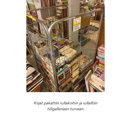
Kirjat pakattiin rullakoihin ja rullailtiin
tiiligalleriaan turvaan.