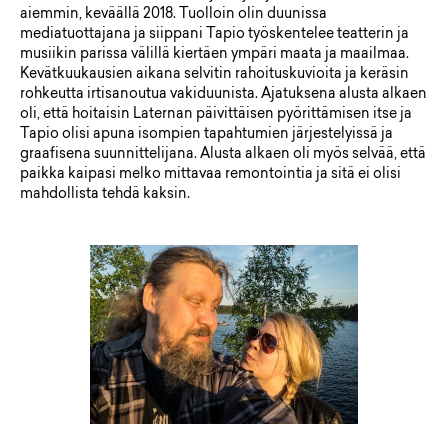
aiemmin, keväällä 2018. Tuolloin olin duunissa
mediatuottajana ja siippani Tapio työskentelee teatterin ja
musiikin parissa välillä kiertäen ympäri maata ja maailmaa.
Kevätkuukausien aikana selvitin rahoituskuvioita ja keräsin
rohkeutta irtisanoutua vakiduunista. Ajatuksena alusta alkaen
oli, että hoitaisin Laternan päivittäisen pyörittämisen itse ja
Tapio olisi apuna isompien tapahtumien järjestelyissä ja
graafisena suunnittelijana. Alusta alkaen oli myös selvää, että
paikka kaipasi melko mittavaa remontointia ja sitä ei olisi
mahdollista tehdä kaksin.