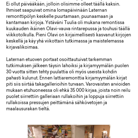
Ei ollut päivääkään, jolloin olisimme olleet täällä kaksin.
Ihmiset saapuivat omina lomapäivinään Laternan
remonttipölyn keskelle puurtamaan, puunaamaan ja
kantamaan kirjoja. Ystäväni Tuulia oli mukana remontissa
kuukauden ikäinen Olavi-vauva rintarepussa ja touhusi täällä
viikkotolkulla. Pieni Olavi on kirjaimellisesti kasvanut kirjojen
keskellä ja käy yhä viikottain tutkimassa ja maistelemassa
kirjavalikoimaa.
Laternan etuoven portaat osoittautuivat tarkemman
tutkimuksen jälkeen täysin lahoiksi ja kirjamyymälän puolen
30 vuotta sitten tehty puulattia oli myös useista kohdin
pahasti kulunut. Ennen lattiaremonttia kirjamyymälän kirjat
piti siis siirtää takagallerioihin turvaan. Varovaisten arvioiden
mukaan etuhuoneessa oli ehkä 35 000 kirjaa, joista noin reilu
puolet siirrettiin galleriaan rullakoihin ja loppuja siirrettiin
rullakoissa pressujen peittämänä sähkövetojen ja
maalausurakan tieltä.