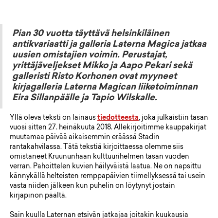
Pian 30 vuotta täyttävä helsinkiläinen
antikvariaatti ja galleria Laterna Magica jatkaa
uusien omistajien voimin. Perustajat,
yrittäjäveljekset Mikko ja Aapo Pekari sekä
galleristi Risto Korhonen ovat myyneet
kirjagalleria Laterna Magican liiketoiminnan
Eira Sillanpäälle ja Tapio Wilskalle.
Yllä oleva teksti on lainaus
tiedotteesta
, joka julkaistiin tasan
vuosi sitten 27. heinäkuuta 2018. Allekirjoitimme kauppakirjat
muutamaa päivää aikaisemmin eräässä Stadin
rantakahvilassa. Tätä tekstiä kirjoittaessa olemme siis
omistaneet Kruununhaan kulttuurihelmen tasan vuoden
verran. Pahoittelen kuvien häilyväistä laatua. Ne on napsittu
kännykällä helteisten remppapäivien tiimellyksessä tai usein
vasta niiden jälkeen kun puhelin on löytynyt jostain
kirjapinon päältä.
Sain kuulla Laternan etsivän jatkajaa joitakin kuukausia