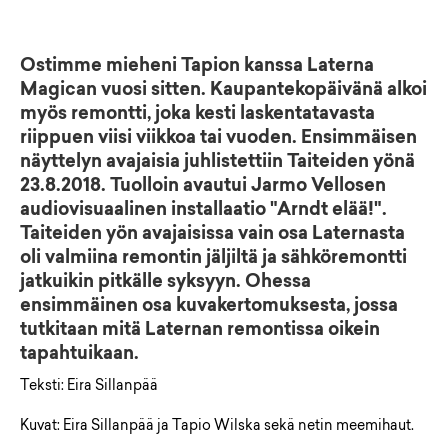
Ostimme mieheni Tapion kanssa Laterna
Magican vuosi sitten. Kaupantekopäivänä alkoi
myös remontti, joka kesti laskentatavasta
riippuen viisi viikkoa tai vuoden. Ensimmäisen
näyttelyn avajaisia juhlistettiin Taiteiden yönä
23.8.2018. Tuolloin avautui Jarmo Vellosen
audiovisuaalinen installaatio "Arndt elää!".
Taiteiden yön avajaisissa vain osa Laternasta
oli valmiina remontin jäljiltä ja sähköremontti
jatkuikin pitkälle syksyyn. Ohessa
ensimmäinen osa kuvakertomuksesta, jossa
tutkitaan mitä Laternan remontissa oikein
tapahtuikaan.
Teksti: Eira Sillanpää
Kuvat: Eira Sillanpää ja Tapio Wilska sekä netin meemihaut.