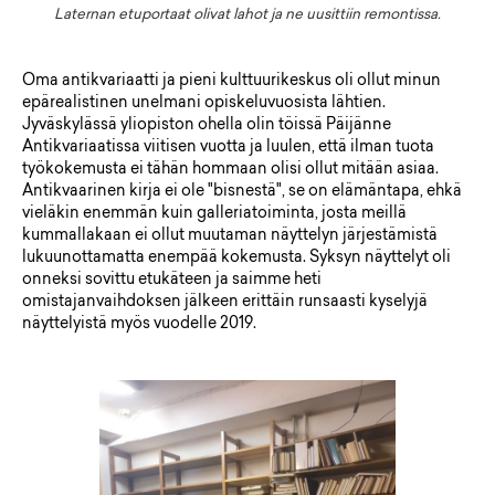
Laternan etuportaat olivat lahot ja ne uusittiin remontissa.
Oma antikvariaatti ja pieni kulttuurikeskus oli ollut minun
epärealistinen unelmani opiskeluvuosista lähtien.
Jyväskylässä yliopiston ohella olin töissä Päijänne
Antikvariaatissa viitisen vuotta ja luulen, että ilman tuota
työkokemusta ei tähän hommaan olisi ollut mitään asiaa.
Antikvaarinen kirja ei ole "bisnestä", se on elämäntapa, ehkä
vieläkin enemmän kuin galleriatoiminta, josta meillä
kummallakaan ei ollut muutaman näyttelyn järjestämistä
lukuunottamatta enempää kokemusta. Syksyn näyttelyt oli
onneksi sovittu etukäteen ja saimme heti
omistajanvaihdoksen jälkeen erittäin runsaasti kyselyjä
näyttelyistä myös vuodelle 2019.