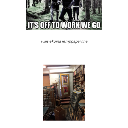
Fiilis ekoina remppapäivinä