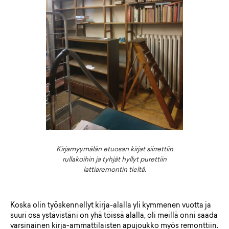
Kirjamyymälän etuosan kirjat siirrettiin
rullakoihin ja tyhjät hyllyt purettiin
lattiaremontin tieltä.
Koska olin työskennellyt kirja-alalla yli kymmenen vuotta ja
suuri osa ystävistäni on yhä töissä alalla, oli meillä onni saada
varsinainen kirja-ammattilaisten apujoukko myös remonttiin.