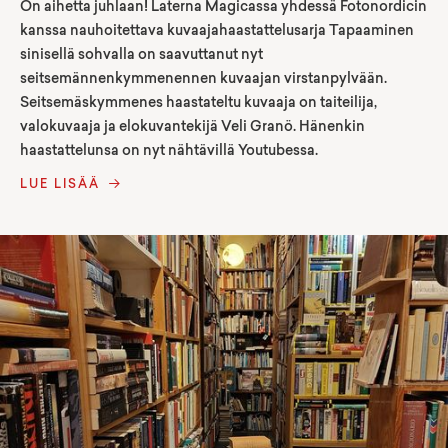
On aihetta juhlaan! Laterna Magicassa yhdessä Fotonordicin
kanssa nauhoitettava kuvaajahaastattelusarja Tapaaminen
sinisellä sohvalla on saavuttanut nyt
seitsemännenkymmenennen kuvaajan virstanpylvään.
Seitsemäskymmenes haastateltu kuvaaja on taiteilija,
valokuvaaja ja elokuvantekijä Veli Granö. Hänenkin
haastattelunsa on nyt nähtävillä Youtubessa.
LUE LISÄÄ