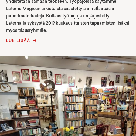
yhdistetään samaan teokseen. Työpajoissa käytämme
Laterna Magican arkistoista säästettyjä ainutlaatuisia
paperimateriaaleja. Kollaasityöpajoja on järjestetty
Laternalla syksystä 2019 kuukausittaisten tapaamisten lisäksi
myös tilausryhmille.
LUE LISÄÄ