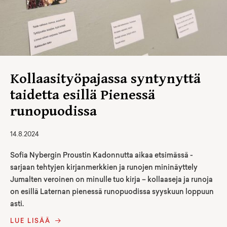
Kollaasityöpajassa syntynyttä
taidetta esillä Pienessä
runopuodissa
14.8.2024
Sofia Nybergin Proustin Kadonnutta aikaa etsimässä -
sarjaan tehtyjen kirjanmerkkien ja runojen mininäyttely
Jumalten veroinen on minulle tuo kirja – kollaaseja ja runoja
on esillä Laternan pienessä runopuodissa syyskuun loppuun
asti.
LUE LISÄÄ