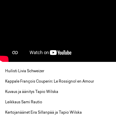
Huilisti Livia Schweizer
Kappale François Couperin: Le Rossignol en Amour
Kuvaus ja äänitys Tapio Wilska
Leikkaus Sami Rautio
Kertojanäänet Eira Sillanpää ja Tapio Wilska