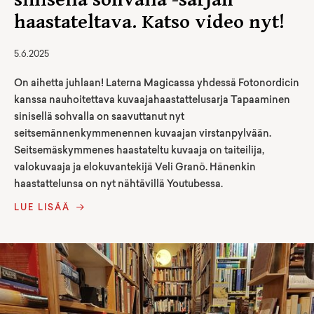
sinisellä sohvalla -sarjan
haastateltava. Katso video nyt!
5.6.2025
On aihetta juhlaan! Laterna Magicassa yhdessä Fotonordicin
kanssa nauhoitettava kuvaajahaastattelusarja Tapaaminen
sinisellä sohvalla on saavuttanut nyt
seitsemännenkymmenennen kuvaajan virstanpylvään.
Seitsemäskymmenes haastateltu kuvaaja on taiteilija,
valokuvaaja ja elokuvantekijä Veli Granö. Hänenkin
haastattelunsa on nyt nähtävillä Youtubessa.
LUE LISÄÄ