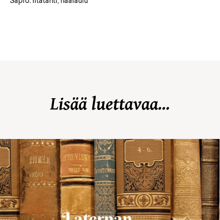
Sapfo: Iltatähti, häälaulu
Lisää luettavaa...