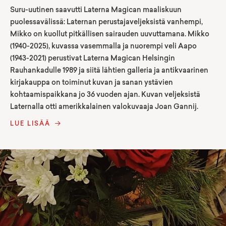
Suru-uutinen saavutti Laterna Magican maaliskuun
puolessavälissä: Laternan perustajaveljeksistä vanhempi,
Mikko on kuollut pitkällisen sairauden uuvuttamana. Mikko
(1940-2025), kuvassa vasemmalla ja nuorempi veli Aapo
(1943-2021) perustivat Laterna Magican Helsingin
Rauhankadulle 1989 ja siitä lähtien galleria ja antikvaarinen
kirjakauppa on toiminut kuvan ja sanan ystävien
kohtaamispaikkana jo 36 vuoden ajan. Kuvan veljeksistä
Laternalla otti amerikkalainen valokuvaaja Joan Gannij.
LUE LISÄÄ