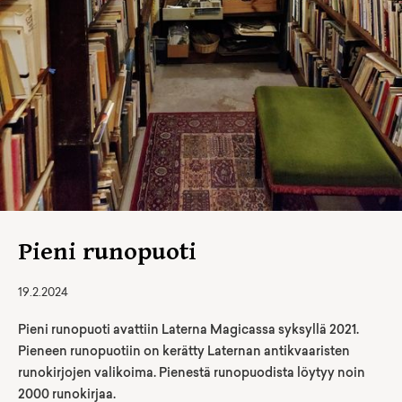
Pieni runopuoti
19.2.2024
Pieni runopuoti avattiin Laterna Magicassa syksyllä 2021.
Pieneen runopuotiin on kerätty Laternan antikvaaristen
runokirjojen valikoima. Pienestä runopuodista löytyy noin
2000 runokirjaa.