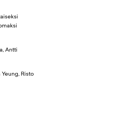
taiseksi
 omaksi
, Antti
 Yeung, Risto