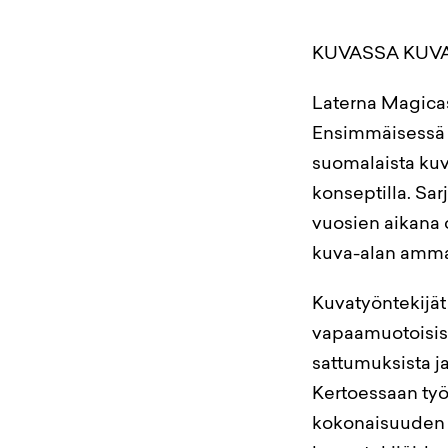
KUVASSA KUVAAJ
Laterna Magicass
Ensimmäisessä 
suomalaista kuv
konseptilla. Sa
vuosien aikana 
kuva-alan ammat
Kuvatyöntekijät 
vapaamuotoisiss
sattumuksista j
Kertoessaan työ
kokonaisuuden 