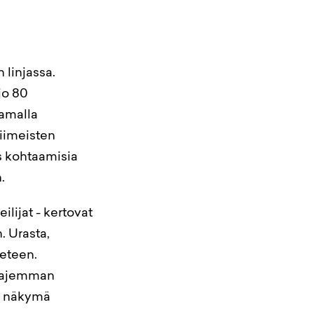
 linjassa.
 jo 80
samalla
viimeisten
s kohtaamisia
.
lijat - kertovat
. Urasta,
 eteen.
laajemman
a näkymä