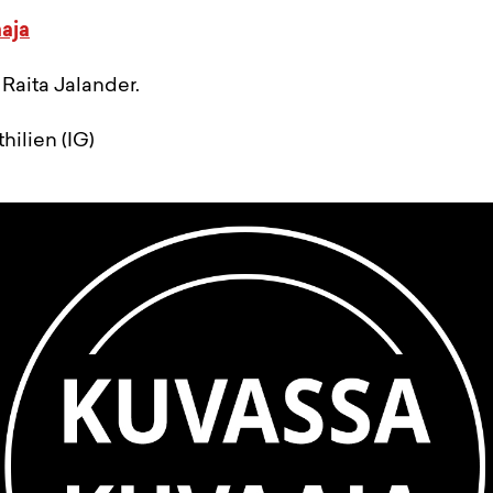
aja
 Raita Jalander.
hilien (IG)