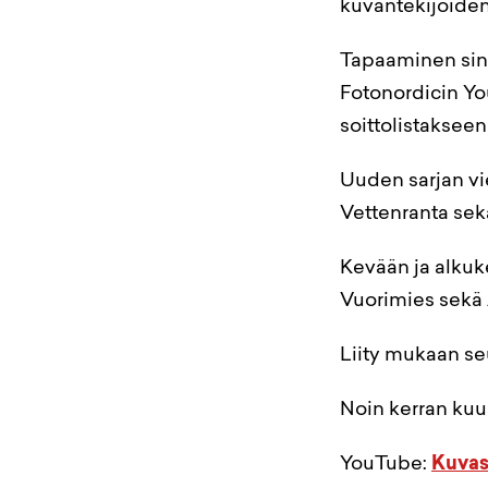
kuvantekijöiden
Tapaaminen sinis
Fotonordicin Yo
soittolistaksee
Uuden sarjan vie
Vettenranta sek
Kevään ja alkuk
Vuorimies sekä
Liity mukaan se
Noin kerran kuu
YouTube:
Kuvas