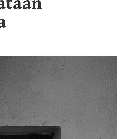
ataan
a