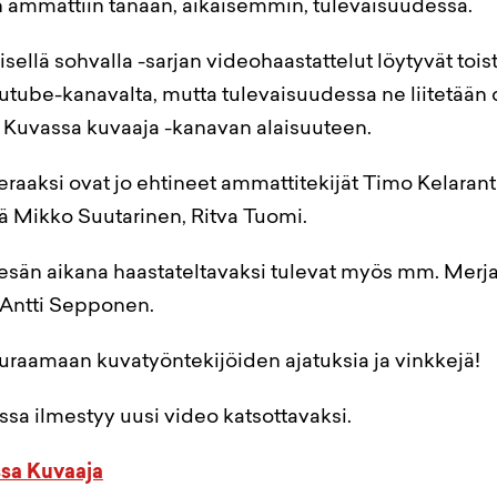
 ammattiin tänään, aikaisemmin, tulevaisuudessa.
ellä sohvalla -sarjan videohaastattelut löytyvät tois
utube-kanavalta, mutta tulevaisuudessa ne liitetään
n Kuvassa kuvaaja -kanavan alaisuuteen.
raaksi ovat jo ehtineet ammattitekijät Timo Kelaranta
ä Mikko Suutarinen, Ritva Tuomi.
esän aikana haastateltavaksi tulevat myös mm. Merja
 Antti Sepponen.
uraamaan kuvatyöntekijöiden ajatuksia ja vinkkejä!
ssa ilmestyy uusi video katsottavaksi.
sa Kuvaaja