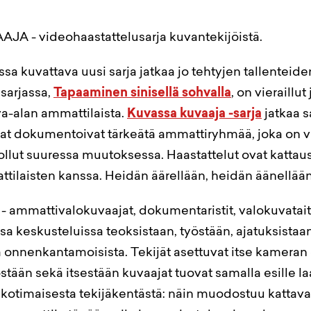
A - videohaastattelusarja kuvantekijöistä.
a kuvattava uusi sarja jatkaa jo tehtyjen tallenteiden
sarjassa,
Tapaaminen sinisellä sohvalla
, on vieraillut
a-alan ammattilaista.
Kuvassa kuvaaja -sarja
jatkaa 
rjat dokumentoivat tärkeätä ammattiryhmää, joka on 
ollut suuressa muutoksessa. Haastattelut ovat kattau
tilaisten kanssa. Heidän äärellään, heidän äänellään
- ammattivalokuvaajat, dokumentaristit, valokuvataitei
a keskusteluissa teoksistaan, työstään, ajatuksistaan
a onnenkantamoisista. Tekijät asettuvat itse kameran
stään sekä itsestään kuvaajat tuovat samalla esille 
kotimaisesta tekijäkentästä: näin muodostuu kattav